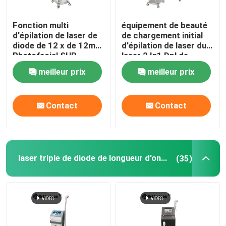
Fonction multi
équipement de beauté
VR Show
d'épilation de laser de
de chargement initial
diode de 12 x de 12mm
d'épilation de laser du
Photofacial SHR
laser 2 In1 Dpl de
Au sujet de nous
choisir machine
chargement initial Shr
meilleur prix
meilleur prix
permanente
Elight de 1600w 20HZ
Visite d'usine
Contact
Contact
Contrôle de qualité
Contactez-nous
laser triple de diode de longueur d'onde
(35)
Nouvelles
Demandez une citation