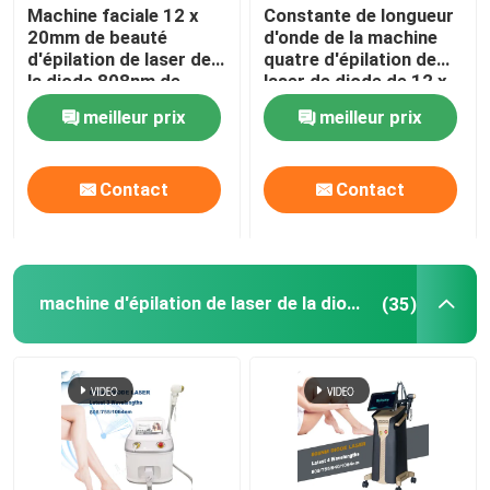
Machine faciale 12 x
Constante de longueur
20mm de beauté
d'onde de la machine
d'épilation de laser de
quatre d'épilation de
la diode 808nm de
laser de diode de 12 x
dames
de 35mm pour 808nm à
meilleur prix
meilleur prix
la maison
Contact
Contact
machine d'épilation de laser de la diode 808nm
(35)