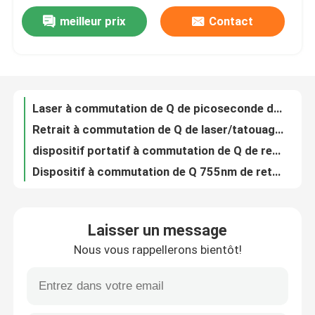
meilleur prix
Contact
600W 755 808 1064 constantes triples d'enlèvement de pilosité faciale de laser Epilation de longueur d'onde de diode
VR Show
titane de laser de glace de soprano du laser 808 nanomètre de diode de longueur d'onde de triple de 755nm 1600W
retrait à commutation de Q de laser de ND YAG de 6mm 1064nm 532nm pour le laser de picoseconde de Picolaser de visage
Au sujet de nous
1kw le sourcil 532nm longtemps a palpité le laser 1064 à commutation de Q nanomètre de ND Yag
Laser à commutation de Q de picoseconde de la machine de retrait de tatouage de laser de ND Yag/1064nm 532nm
Retrait à commutation de Q de laser/tatouage de ND Yag/laser portatif de ND Yag de commutateur de Q
Visite d'usine
dispositif portatif à commutation de Q de retrait de tatouage du laser 110V de ND YAG de la longue impulsion 700mj
Dispositif à commutation de Q 755nm de retrait de tatouage du laser 1064nm 532nm Picolaser de Ndyag
Contrôle de qualité
940 1064 755 laser permanent de réduction de cheveux de machine d'épilation de laser de 808 diodes
Refroidissement par l'eau à commutation de Q réglable de machine de retrait de tatouage de laser de ND YAG de Pico
Contactez-nous
Laisser un message
machine 755 d'épilation de laser de diode de corps entier du coffre 600W 808 940 1064nm
Nous vous rappellerons bientôt!
le laser de ND Yag de 6ns 1064nm pour des taches brunes marquent la machine de lèvres de laser de commutateur du retrait Q
Nouvelles
Laser à commutation de Q de ND Yag de diode de Picolaser pour le retrait de taupe foncé de peau 700mj AC220V
Constante de longueur d'onde de la machine quatre d'épilation de laser de diode de 12 x de 35mm pour 808nm à la maison
Demandez une citation