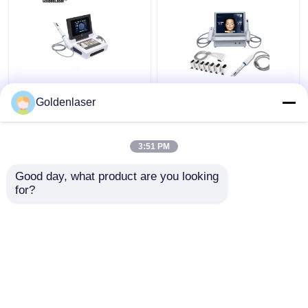
2D 3D 7D HIFU
2 dans 1 visage de
Goldenlaser
amincissant machine
machine de 4d Hifu
de congélation
pour la machine 200W
portative de corps de
de solvant de ride de
machine la grosse
cou
3:51 PM
meilleur prix
meilleur prix
Good day, what product are you looking 
for?
Contact
Contact
Regardez plus
Aperçu
Au sujet de
Contactez-
Desktop