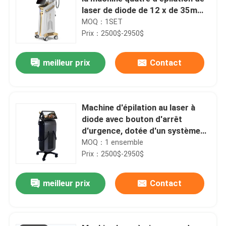
laser de diode de 12 x de 35mm
pour 808nm à la maison
MOQ：1SET
Prix：2500$-2950$
meilleur prix
Contact
Machine d'épilation au laser à
diode avec bouton d'arrêt
d'urgence, dotée d'un système
de refroidissement à eau et à air
MOQ：1 ensemble
par semi-conducteur assurant
Prix：2500$-2950$
l'épilation
meilleur prix
Contact