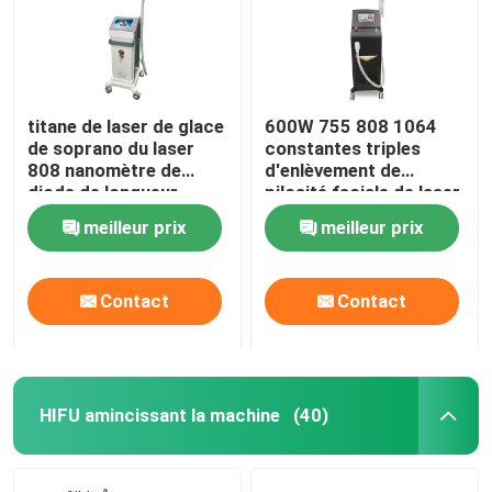
titane de laser de glace
600W 755 808 1064
de soprano du laser
constantes triples
808 nanomètre de
d'enlèvement de
diode de longueur
pilosité faciale de laser
d'onde de triple de
Epilation de longueur
meilleur prix
meilleur prix
755nm 1600W
d'onde de diode
Contact
Contact
HIFU amincissant la machine
(40)