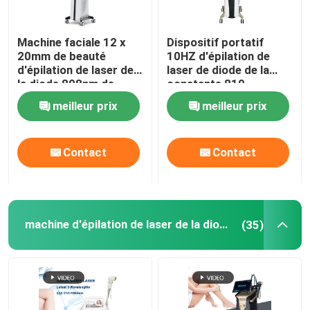
machine d'épilation de chargement initial
Machine faciale 12 x
Dispositif portatif
20mm de beauté
10HZ d'épilation de
d'épilation de laser de
laser de diode de la
Machine partielle de laser de CO2
la diode 808nm de
constante 810
dames
nanomètre
meilleur prix
meilleur prix
Machine de nettoyage de Hydrafacial
Contact
Contact
Machine de laser de picoseconde
Machine de laser d'Alexandrite
machine d'épilation de laser de la diode 808nm
(35)
équipement multifonctionnel de beauté