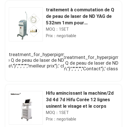
traitement à commutation de Q
de peau de laser de ND YAG de
532nm 1mm pour
Hyperpigmentation
MOQ：1SET
Prix：negotiable
\\/photo\\/pd119424252-
_treatment_for_hyperpigmentation.jpg\",\"subject\":\"C
tched_nd_yag_laser_skin_treatment_for_hyperpigmentatio
on de Q de peau de laser de ND YAG de 532nm 1mm pour
ement \\u00e0 commutation de Q de peau de laser de ND 
ie\"}","","","","meilleur prix");' class="company_btn greenb
\",\"username\":\"Mrs. Jessie\"}","","","","Contact");' class
Maison
Hifu amincissant la machine/2d
3d 4d 7d Hifu Corée 12 lignes
usinent le visage et le corps
Produits
MOQ：1SET
Prix：negotiable
Vidéos