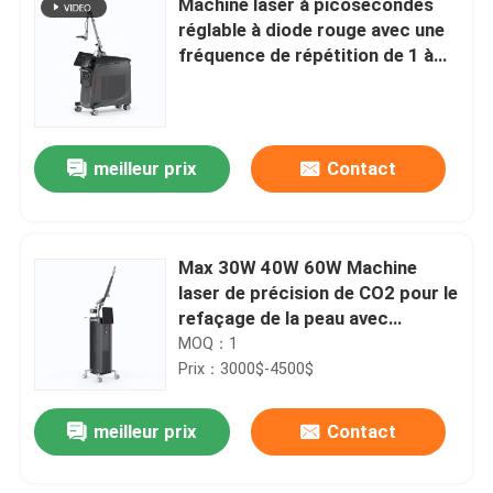
Machine laser à picosecondes
réglable à diode rouge avec une
fréquence de répétition de 1 à
10 Hz et une énergie de 1 à 2 000
mJ
meilleur prix
Contact
Max 30W 40W 60W Machine
laser de précision de CO2 pour le
refaçage de la peau avec
différentes zones de balayage
MOQ：1
Prix：3000$-4500$
meilleur prix
Contact