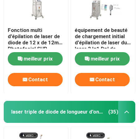
Fonction multi
équipement de beauté
d'épilation de laser de
de chargement initial
diode de 12 x de 12mm
d'épilation de laser du
Photofacial SHR
laser 2 In1 Dpl de
choisir machine
chargement initial Shr
meilleur prix
meilleur prix
permanente
Elight de 1600w 20HZ
Contact
Contact
laser triple de diode de longueur d'onde
(35)