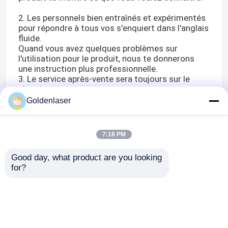
2. Les personnels bien entraînés et expérimentés
pour répondre à tous vos s'enquiert dans l'anglais
fluide.
Quand vous avez quelques problèmes sur
l'utilisation pour le produit, nous te donnerons
une instruction plus professionnelle.
3. Le service après-vente sera toujours sur le
chemin
Si le produit ont n'importe quels problèmes, nous
Goldenlaser
te donnerons le meilleur service après-vente.
Même les produits sont hors de garantie, service
spécial seront offerts par notre société
7:18 PM
Nous prêtons beaucoup d'attention au contrôle
de qualité de produit. Nous avons le département
Good day, what product are you looking 
pour le contrôle de qualité. La portée
for?
fonctionnante du département de contrôle de
qualité est d'acheter la matière première, la
peinture et les pièces électriques à l'inspection
stricte de la machine entière avant la livraison.