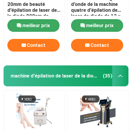
20mm de beauté
d'onde de la machine
d'épilation de laser de
quatre d'épilation de
la diode 808nm de
laser de diode de 12 x
dames
de 35mm pour 808nm à
meilleur prix
meilleur prix
la maison
Contact
Contact
machine d'épilation de laser de la diode 808nm
(35)