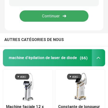
machine d'épilation de chargement initial
Machine partielle de laser de CO2
AUTRES CATÉGORIES DE NOUS
Machine de nettoyage de Hydrafacial
Machine de laser de picoseconde
machine d'épilation de laser de diode
(66)
Machine de laser d'Alexandrite
équipement multifonctionnel de beauté
Machine faciale 12 x
Constante de longueur