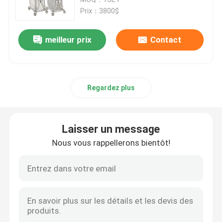
Prix：3800$
machine d'épilation de laser de diode
meilleur prix
Contact
machine d'épilation de laser de la diode 808nm
Regardez plus
Épilation de laser de diode de SHR
laser triple de diode de longueur d'onde
Laisser un message
Nous vous rappellerons bientôt!
HIFU amincissant la machine
Corps amincissant la machine
laser à commutation de Q de yag de ND