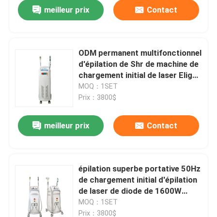
meilleur prix
Contact
ODM permanent multifonctionnel
d'épilation de Shr de machine de
chargement initial de laser Elight
de diode de 12 x de 12mm
MOQ：1SET
Prix：3800$
meilleur prix
Contact
Maison
épilation superbe portative 50Hz
de chargement initial d'épilation
Produits
de laser de diode de 1600W
166J/Cm2 SHR
MOQ：1SET
Vidéos
Prix：3800$