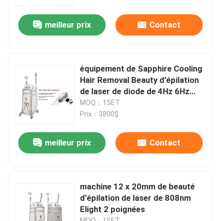
meilleur prix
Contact
VR Show
Au sujet de nous
équipement de Sapphire Cooling
Hair Removal Beauty d'épilation
Visite d'usine
de laser de diode de 4Hz 6Hz
SHR
MOQ：1SET
Prix：3800$
Contrôle de qualité
meilleur prix
Contact
Contactez-nous
Nouvelles
machine 12 x 20mm de beauté
d'épilation de laser de 808nm
Elight 2 poignées
Demandez une citation
MOQ：1SET