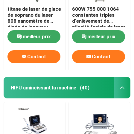
titane de laser de glace
600W 755 808 1064
de soprano du laser
constantes triples
808 nanomètre de
d'enlèvement de
diode de longueur
pilosité faciale de laser
d'onde de triple de
Epilation de longueur
meilleur prix
meilleur prix
755nm 1600W
d'onde de diode
Contact
Contact
HIFU amincissant la machine
(40)