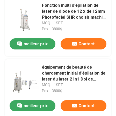
Fonction multi d'épilation de
laser de diode de 12 x de 12mm
Photofacial SHR choisir machine
permanente
MOQ：1SET
Prix：3800$
meilleur prix
Contact
équipement de beauté de
chargement initial d'épilation de
laser du laser 2 In1 Dpl de
chargement initial Shr Elight de
MOQ：1SET
1600w 20HZ
Prix：3800$
meilleur prix
Contact