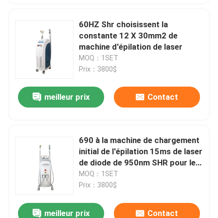
60HZ Shr choisissent la
constante 12 X 30mm2 de
machine d'épilation de laser
MOQ：1SET
Prix：3800$
meilleur prix
Contact
690 à la machine de chargement
initial de l'épilation 15ms de laser
de diode de 950nm SHR pour le
rajeunissement de peau
MOQ：1SET
Prix：3800$
meilleur prix
Contact