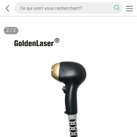
2
/
2