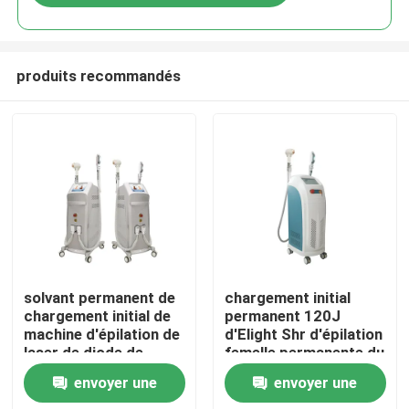
produits recommandés
Maison
solvant permanent de
chargement initial
chargement initial de
permanent 120J
machine d'épilation de
d'Elight Shr d'épilation
Produits
laser de diode de
femelle permanente du
3000w 50j/Cm2 Elight
visage 110V
envoyer une
envoyer une
SHR
Vidéos