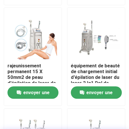
demande
demande
VR Show
Au sujet de nous
Visite d'usine
rajeunissement
équipement de beauté
Contrôle de qualité
permanent 15 X
de chargement initial
50mm2 de peau
d'épilation de laser du
d'épilation de laser de
laser 2 In1 Dpl de
diode du chargement
chargement initial Shr
Contactez-nous
envoyer une
envoyer une
initial SHR de l'acné
Elight de 1600w 20HZ
480nm
demande
demande
Nouvelles
Demandez une citation