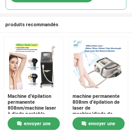
produits recommandés
Maison
Machine d'épilation
machine permanente
permanente
808nm d'épilation de
808nm/machine laser
laser de
Produits
à diode portable
machine/diode de
l'épilation 808nm
envoyer une
envoyer une
Vidéos