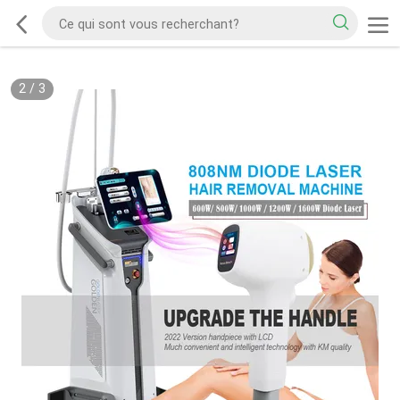
2
/
3