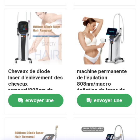
demande
demande
VR Show
Au sujet de nous
Visite d'usine
Cheveux de diode
machine permanente
Contrôle de qualité
laser d'enlèvement des
de l'épilation
cheveux
808nm/macro
removal/808nm de
épilation de laser de
laser de diode de
diode de canal
Contactez-nous
envoyer une
envoyer une
Pékin
demande
demande
Nouvelles
Demandez une citation