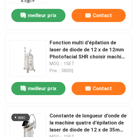
meilleur prix
Contact
VR Show
Au sujet de nous
Fonction multi d'épilation de
laser de diode de 12 x de 12mm
Visite d'usine
Photofacial SHR choisir machine
permanente
MOQ：1SET
Prix：3800$
Contrôle de qualité
meilleur prix
Contact
Contactez-nous
Nouvelles
Constante de longueur d'onde de
la machine quatre d'épilation de
laser de diode de 12 x de 35mm
Demandez une citation
pour 808nm à la maison
MOQ：1SET