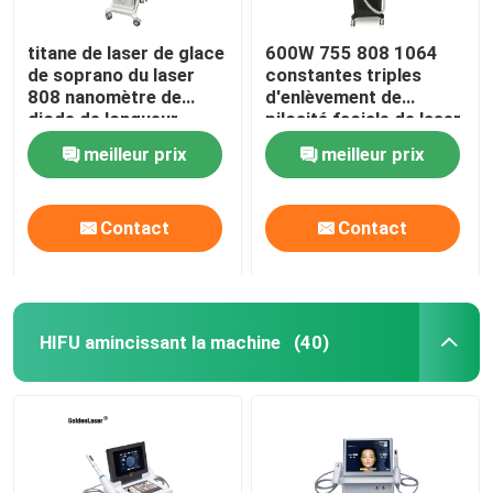
titane de laser de glace
600W 755 808 1064
de soprano du laser
constantes triples
808 nanomètre de
d'enlèvement de
diode de longueur
pilosité faciale de laser
d'onde de triple de
Epilation de longueur
meilleur prix
meilleur prix
755nm 1600W
d'onde de diode
Contact
Contact
HIFU amincissant la machine
(40)