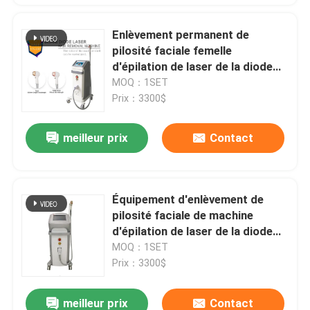
Enlèvement permanent de
pilosité faciale femelle
d'épilation de laser de la diode
808nm de 12 x de 12mm
MOQ：1SET
Prix：3300$
meilleur prix
Contact
Équipement d'enlèvement de
pilosité faciale de machine
d'épilation de laser de la diode
160J de 12 x de 20mm 600
MOQ：1SET
watts
Prix：3300$
meilleur prix
Contact