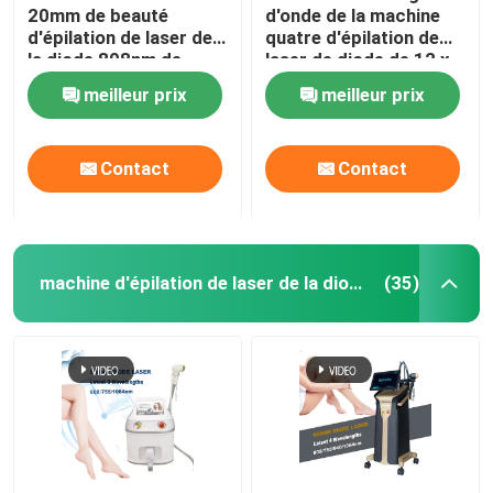
20mm de beauté
d'onde de la machine
d'épilation de laser de
quatre d'épilation de
la diode 808nm de
laser de diode de 12 x
dames
de 35mm pour 808nm à
meilleur prix
meilleur prix
la maison
Contact
Contact
machine d'épilation de laser de la diode 808nm
(35)