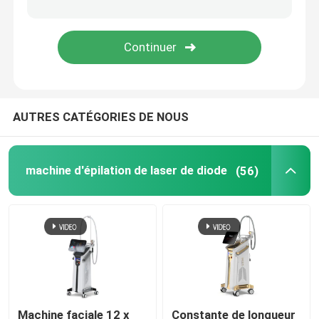
machine d'épilation de chargement initial
Machine partielle de laser de CO2
AUTRES CATÉGORIES DE NOUS
Machine de nettoyage de Hydrafacial
Machine de laser de picoseconde
machine d'épilation de laser de diode
(56)
Machine de laser d'Alexandrite
équipement multifonctionnel de beauté
Machine faciale 12 x
Constante de longueur