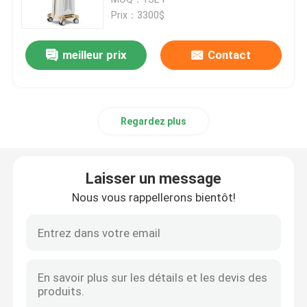
Prix：3300$
machine d'épilation de laser de diode
meilleur prix
Contact
machine d'épilation de laser de la diode 808nm
Regardez plus
Épilation de laser de diode de SHR
laser triple de diode de longueur d'onde
Laisser un message
Nous vous rappellerons bientôt!
HIFU amincissant la machine
Corps amincissant la machine
laser à commutation de Q de yag de ND