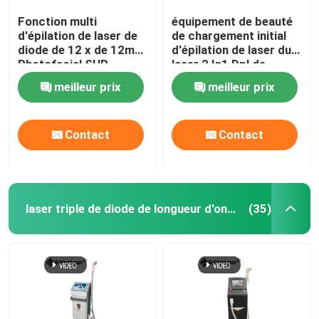
Fonction multi
équipement de beauté
d'épilation de laser de
de chargement initial
diode de 12 x de 12mm
d'épilation de laser du
Photofacial SHR
laser 2 In1 Dpl de
choisir machine
chargement initial Shr
meilleur prix
meilleur prix
permanente
Elight de 1600w 20HZ
Contact
Contact
laser triple de diode de longueur d'onde
(35)