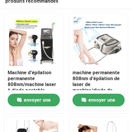
produits recommandés
Machine d'épilation
machine permanente
permanente
808nm d'épilation de
808nm/machine laser
laser de
à diode portable
machine/diode de
Maison
l'épilation 808nm
envoyer une
envoyer une
Produits
demande
demande
Vidéos