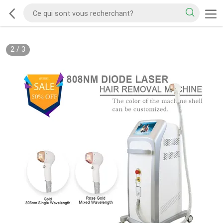
2
/
3