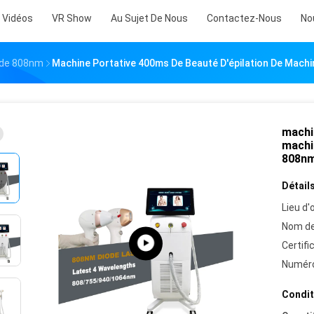
Vidéos
VR Show
Au Sujet De Nous
Contactez-Nous
No
iode 808nm
Machine Portative 400ms De Beauté D'épilation De Machi
machi
machin
808n
Détails
Lieu d'o
Nom de
Certifi
Numéro
Condit