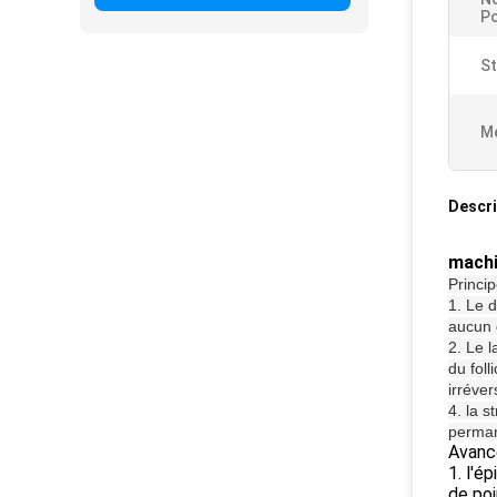
Po
St
Me
Descri
machi
Princi
1. Le d
aucun 
2. Le l
du foll
irréver
4. la s
perma
Avanc
1. l'é
de poi