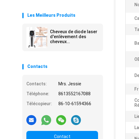
No
Les Meilleurs Produits
Ca
Ta
Cheveux de diode laser
d'enlèvement des
cheveux
Ba
removal/808nm de
laser de diode de Pékin
O
Contacts
De
Contacts:
Mrs. Jessie
Fr
Téléphone:
8613552167088
C
Télécopieur:
86-10-61594366
Ré
Li
La
Contact
N