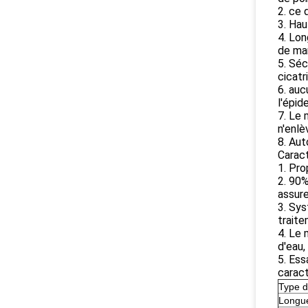
2. ce 
3. Hau
4. Lon
de man
5. Séc
cicatr
6. au
l'épid
7. Le 
n'enlè
8. Aut
Caract
1. Pro
2. 90%
assure
3. Sys
traite
4. Le 
d'eau,
5. Ess
caract
Type d
Longu