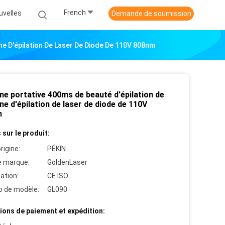
French
uvelles
Demande de soumission
ne D'épilation De Laser De Diode De 110V 808nm
ne portative 400ms de beauté d'épilation de
e d'épilation de laser de diode de 110V
m
 sur le produit:
rigine:
PÉKIN
 marque:
GoldenLaser
cation:
CE ISO
 de modèle:
GL090
ions de paiement et expédition: