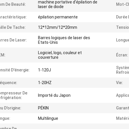
machine portative d'épilation de
m De Beauté:
Mot-Cl
laser de diode
ractéristique:
épilation permanente
Durée 
ille De Tache:
12*12mm/12*20mm
Tensio
Barres logiques de laser des
rres De Laser:
Longue
Etats-Unis
Logiciel, logo, couleur et
EM:
Écran:
couverture
Systè
nsité D'énergie:
1-120J
Refroi
équence:
1-20HZ
Vie:
ompresseur De
Importé du Japon
Applic
frigération:
eu D'origine:
PÉKIN
Garant
ngue:
Multilingue
Matérie
ombre De