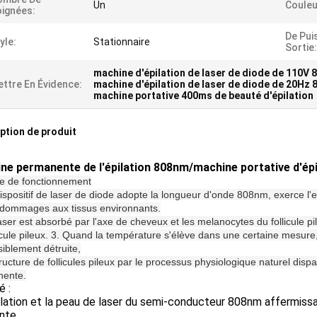
Un
Couleu
ignées:
De Pui
yle:
Stationnaire
Sortie:
machine d'épilation de laser de diode de 110V
ttre En Évidence:
machine d'épilation de laser de diode de 20Hz
machine portative 400ms de beauté d'épilation
ption de produit
ne permanente de l'épilation 808nm/machine portative d'épil
pe de fonctionnement
ispositif de laser de diode adopte la longueur d'onde 808nm, exerce l'ef
dommages aux tissus environnants.
aser est absorbé par l'axe de cheveux et les melanocytes du follicule pi
icule pileux. 3. Quand la température s'élève dans une certaine mesure, l
siblement détruite,
tructure de follicules pileux par le processus physiologique naturel dispara
nente.
é :
pilation et la peau de laser du semi-conducteur 808nm affermissa
nte,