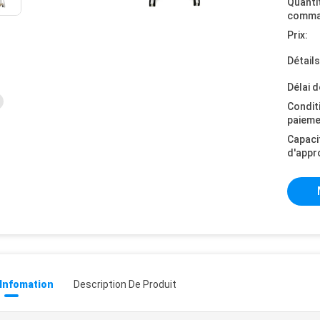
Quanti
comma
Prix:
Détail
Délai d
Condit
paieme
Capaci
d'appr
 Infomation
Description De Produit