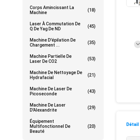
Corps Amincissant La
(18)
Machine
Laser À Commutation De
(45)
Q De Yag De ND
Machine D'épilation De
(35)
Chargement ...
Machine Partielle De
(53)
Laser De CO2
Machine De Nettoyage De
(21)
Hydrafacial
Machine De Laser De
(43)
Picoseconde
Machine De Laser
(29)
D'Alexandrite
Équipement
Détail
Multifonctionnel De
(20)
Beauté