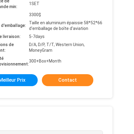
té de
1SET
nde min:
3300$
Taille en aluminium épaissie 58*52*66
s d'emballage:
d'emballage de boîte d'aviation
e livraison:
5-7days
ions de
D/A, D/P, T/T, Western Union,
nt:
MoneyGram
té
300+Box+Month
ovisionnement:
Meilleur Prix
Contact