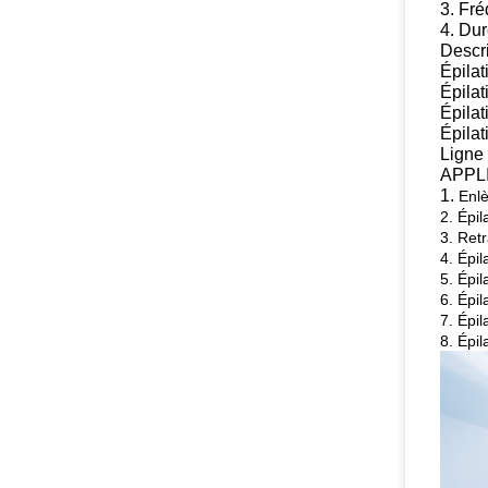
3. Fr
4. Du
Descri
Épilat
Épilat
Épilat
Épilat
Ligne 
APPL
1.
Enlè
2. Épil
3. Retr
4. Épil
5. Épil
6. Épi
7. Épil
8. Épil