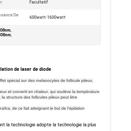
r:
Facultatif
ssance De
600watt-1600watt
 808nm
,
 808nm
,
ation de laser de diode
fet spécial sur des melanocytes de follicule pileux,
leux et converti en chaleur, qui soulève la température
a structure des follicules pileux peut être
îtra, de ce fait atteignant le but de l'épilation
nt la technologie adopte la technologie la plus