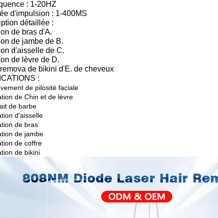
équence : 1-20HZ
rée d'impulsion : 1-400MS
ption détaillée :
ion de bras d'A.
ion de jambe de B.
ion d'aisselle de C.
ion de lèvre de D.
remova de bikini d'E. de cheveux
ICATIONS :
vement de pilosité faciale
ation de Chin et de lèvre
ait de barbe
ation d'aisselle
ation de bras
lation de jambe
ation de coffre
ation de bikini