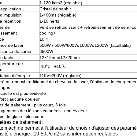
ce
1-120J/cm2 (réglable)
'application
Cristal de saphir
d'impulsion
1-400ms (réglable)
e répétition
1-10 hertz
me de
Vent se refroidissant + refroidissement de semi-co
dissement
cooling+
ace
10,4
nce de laser
500W / 600W/800W/1000W/1200W (facultatifs)
ssance de sortie
3500W
de tache
12×12mm/12×20mm
pérature de
-10℃ - +10℃
ée
tation d'énergie
110V~200V (réglable)
 au removl traditionnel de cheveux de laser, l'épilation de chargement 
tages :
ficacité est plus évidente
fort : aucune douleur
s de traitement : plus court, 3 fois
ngements des lésions cutanées : non évident
ps de glace : plus court
tres de traitement :
te machine permet à l'utilisateur de choisir d'ajuster des paramèt
sité d'énergie : 10-50J/cm2 sans interruption réglables