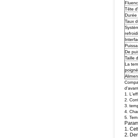
Fluen
Tête d
Durée 
Taux d
Systè
refroi
Interf
Puissa
De pui
Taille 
La tem
poign
Alimen
Comparé
d'avan
1. L'ef
2. Con
3. temp
4. Cha
5. Tem
Paramè
1. Cet
2. Den