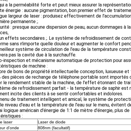
qui a la perméabilité forte et peut mieux assurer la représentation
te énergie : aucune pigmentation, bon premier effet de traitemen
gue largeur de laser : produisez effectivement de l'accumulation 
ière permanente ;.
urité : presque aucune dispersion de peau, aucun dommages à l
ices,
cun effets secondaires ;. Le système de refroidissement de co
erme sans n'importe quelle douleur et augmenter le confort penda
meilleur système de circulation de l'eau de la température con
vera pas la cavité due à la surchauffe.
o-inspection et mécanisme automatique de protection pour assure
éristiques de machine :
pre de bons de propriété intellectuelle conception, luxueuse et 
 des pièces de rechange de téléphone portable sont importés d
r le rendement stable de la machine, de l'effet étonnant de tra
tème de refroidissement parfait - la température de saphir est r
ment incite des clients à se sentir confortables et indolores.
menu de traitement intelligent et amical, le système de protec
 le niveau d'eau et la température de l'eau sur le menu, évitent d
ai logique américain d'énergie de 1:1 de mètre d'énergie, plus de
éristiques :
e laser
Laser de diode
eur d'onde
808nm (facultatif)