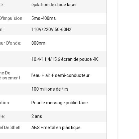
é:
épilation de diode laser
D'impulsion:
5ms-400ms
n:
110V/220V 50-60Hz
ur D'onde:
808nm
10.4/11.4/15.6 écran de pouce 4K
me De
l'eau + air + semi-conducteur
dissement:
100 millions de tirs
ation:
Pour le message publicitaire
ie:
2 ans
l De Shell:
ABS +metal en plastique