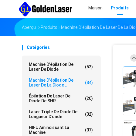
Maison
Produits
Aperçu
Produits
Machine D'épilation De Laser De La D
Catégories
Machine D'épilation De
(52)
Laser De Diode
Machine D'épilation De
(34)
Laser De La Diode ...
Épilation De Laser De
(20)
Diode De SHR
Laser Triple De Diode De
(32)
Longueur D'onde
HIFU Amincissant La
(37)
Machine