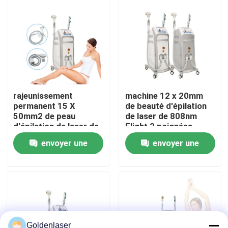
VR Show
Au sujet de nous
Visite d'usine
rajeunissement
machine 12 x 20mm
permanent 15 X
de beauté d'épilation
50mm2 de peau
de laser de 808nm
Contrôle de qualité
d'épilation de laser de
Elight 2 poignées
diode du chargement
envoyer une
envoyer une
initial SHR de l'acné
480nm
Contactez-nous
demande
demande
Nouvelles
Demandez une citation
Goldenlaser