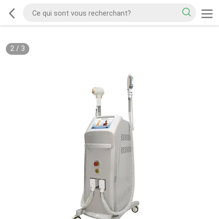
2
/
3