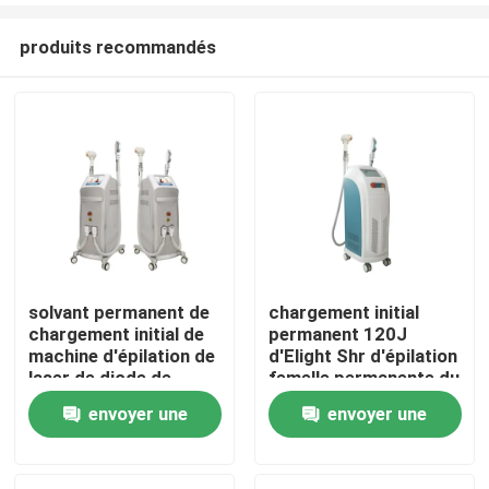
produits recommandés
solvant permanent de
chargement initial
chargement initial de
permanent 120J
Maison
machine d'épilation de
d'Elight Shr d'épilation
laser de diode de
femelle permanente du
3000w 50j/Cm2 Elight
visage 110V
envoyer une
envoyer une
Produits
SHR
demande
demande
Vidéos