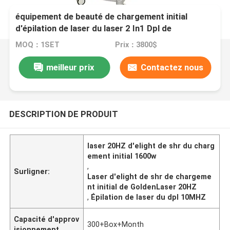
équipement de beauté de chargement initial
d'épilation de laser du laser 2 In1 Dpl de
chargement initial Shr Elight de 1600w 20HZ
MOQ：1SET
Prix：3800$
meilleur prix
Contactez nous
DESCRIPTION DE PRODUIT
laser 20HZ d'elight de shr du charg
ement initial 1600w
,
Surligner:
Laser d'elight de shr de chargeme
nt initial de GoldenLaser 20HZ
,
Épilation de laser du dpl 10MHZ
Capacité d'approv
300+Box+Month
isionnement