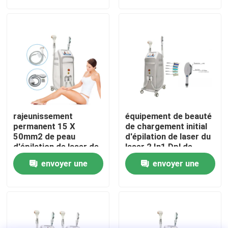
demande
demande
VR Show
Au sujet de nous
Visite d'usine
rajeunissement
équipement de beauté
Contrôle de qualité
permanent 15 X
de chargement initial
50mm2 de peau
d'épilation de laser du
d'épilation de laser de
laser 2 In1 Dpl de
diode du chargement
chargement initial Shr
Contactez-nous
envoyer une
envoyer une
initial SHR de l'acné
Elight de 1600w 20HZ
480nm
demande
demande
Nouvelles
Demandez une citation