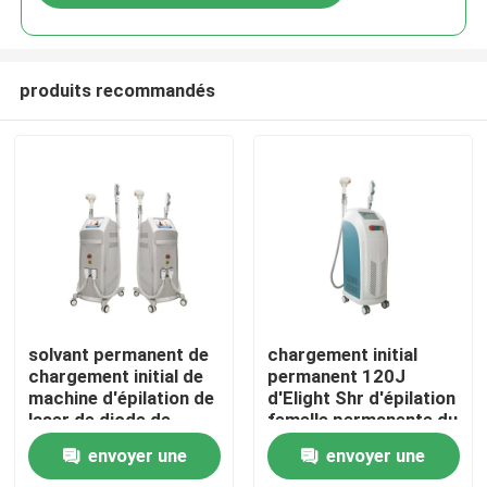
produits recommandés
Maison
solvant permanent de
chargement initial
chargement initial de
permanent 120J
machine d'épilation de
d'Elight Shr d'épilation
Produits
laser de diode de
femelle permanente du
3000w 50j/Cm2 Elight
visage 110V
envoyer une
envoyer une
SHR
Vidéos