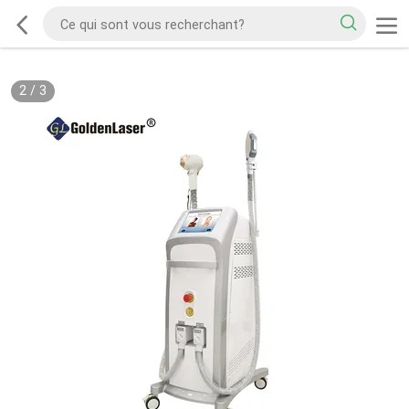
2
/
3