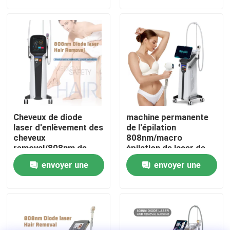
demande
demande
VR Show
Au sujet de nous
Visite d'usine
Cheveux de diode
machine permanente
Contrôle de qualité
laser d'enlèvement des
de l'épilation
cheveux
808nm/macro
removal/808nm de
épilation de laser de
laser de diode de
diode de canal
Contactez-nous
envoyer une
envoyer une
Pékin
demande
demande
Nouvelles
Demandez une citation