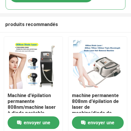
produits recommandés
Maison
Machine d'épilation
machine permanente
permanente
808nm d'épilation de
808nm/machine laser
laser de
Produits
à diode portable
machine/diode de
l'épilation 808nm
envoyer une
envoyer une
Vidéos