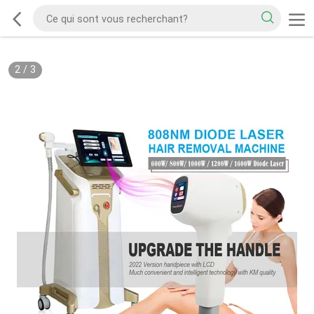
2
/
3