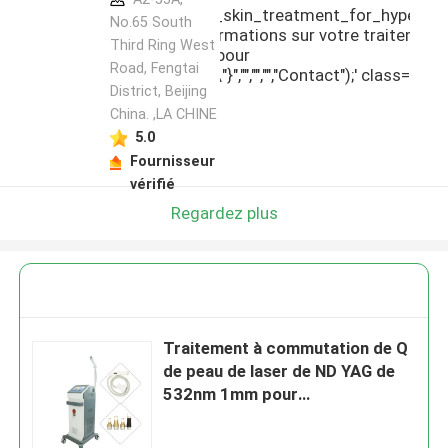
_switched_nd_yag_laser_skin_treatment_for_hyperpigmenta
du fabricant
No.65 South
00eet envoyez-moi plus d'informations sur votre traitemen
Third Ring West
er de ND YAG de 532nm 1mm pour
Road, Fengtai
ation\",\"username\":\"Amy\"}","","","","Contact");' class="i
District, Beijing
China. ,LA CHINE
5.0
Fournisseur
vérifié
Regardez plus
Traitement à commutation de Q
de peau de laser de ND YAG de
532nm 1mm pour
Hyperpigmentation