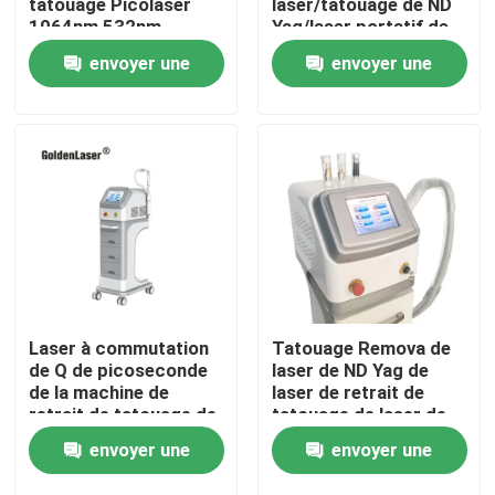
tatouage Picolaser
laser/tatouage de ND
1064nm 532nm
Yag/laser portatif de
ND Yag de
envoyer une
envoyer une
VR Show
commutateur de Q
demande
demande
Au sujet de nous
Visite d'usine
Contrôle de qualité
Contactez-nous
Laser à commutation
Tatouage Remova de
de Q de picoseconde
laser de ND Yag de
de la machine de
laser de retrait de
Nouvelles
retrait de tatouage de
tatouage de laser de
laser de ND
ND Yag de
envoyer une
envoyer une
Yag/1064nm 532nm
commutateur de Q
Demandez une citation