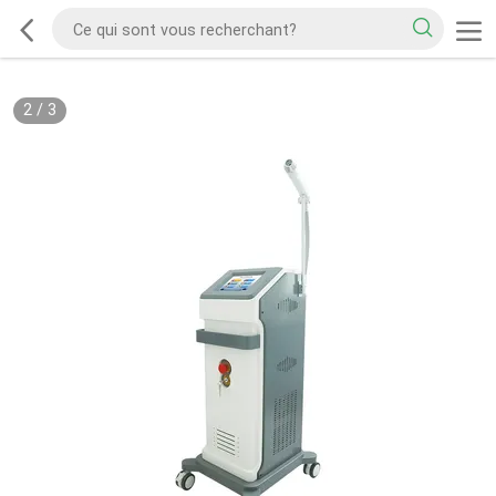
2
/
3