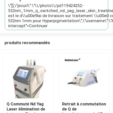
\"]],\"picurl\":\"\\/photo\\/pd119424252-
532nm_1mm_q_switched_nd_yag_laser_skin_treatment_f
est le d\\u00e9lai de livraison sur traitement \\u00e
532nm 1mm pour Hyperpigmentation\",\"username\":\"Amy\"}"
intercept">Continuer
produits recommandés
Maison
Produits
Q Commuté Nd Yag
Retrait à commutation
Laser élimination de
de Q de
Vidéos