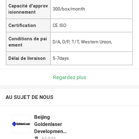
Capacité d'approv
300/box/month
isionnement
Certification
CE ISO
Conditions de pai
D/A, D/P, T/T, Western Union,
ement
Délai de livraison
5-7days
Regardez plus
AU SUJET DE NOUS
Beijing
Goldenlaser
Development
l\":\"\\/photo\\/pd119424252-
Co., Ltd profil
A2-53A,