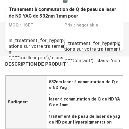
Traitement à commutation de Q de peau de laser
de ND YAG de 532nm 1mm pour
Hyperpigmentation
MOQ：1SET
Prix：negotiable
\"\\/photo\\/pd119424252-
n_treatment_for_hyperpigmentation.jpg\",\"subject\":\"
itched_nd_yag_laser_skin_treatment_for_hyperpigmentatio
formations sur votre traitement \\u00e0 commutation de Q
et envoyez-moi plus d'informations sur votre traitement \
 pour
de ND YAG de 532nm 1mm pour
","","","","meilleur prix");' class="company_btn greenb
n\",\"username\":\"Amy\"}","","","","Contact");' class="comp
DESCRIPTION DE PRODUIT
532nm laser à commutation de Q d
e ND Yag
,
laser à commutation de Q de ND YA
Surligner:
G de 1mm
,
traitement de peau de laser de yag
de ND pour Hyperpigmentation