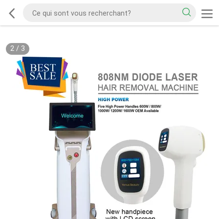
2
/
3