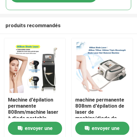
produits recommandés
Maison
Machine d'épilation
machine permanente
permanente
808nm d'épilation de
808nm/machine laser
laser de
Produits
à diode portable
machine/diode de
l'épilation 808nm
envoyer une
envoyer une
Vidéos