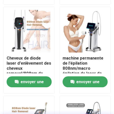
demande
demande
VR Show
Au sujet de nous
Visite d'usine
Cheveux de diode
machine permanente
Contrôle de qualité
laser d'enlèvement des
de l'épilation
cheveux
808nm/macro
removal/808nm de
épilation de laser de
laser de diode de
diode de canal
Contactez-nous
envoyer une
envoyer une
Pékin
demande
demande
Nouvelles
Demandez une citation