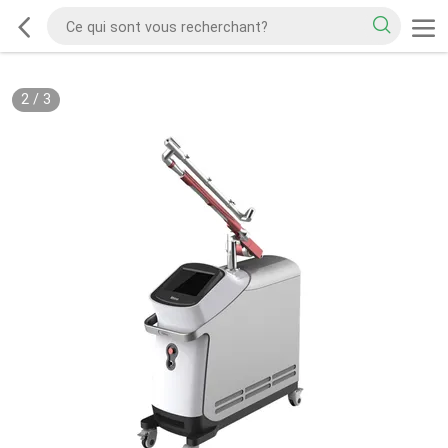
2
/
3