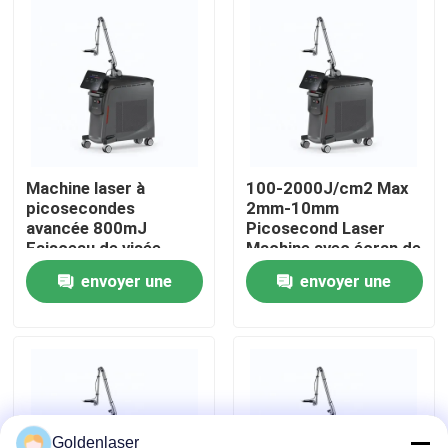
VR Show
Au sujet de nous
Visite d'usine
Machine laser à
100-2000J/cm2 Max
picosecondes
2mm-10mm
avancée 800mJ
Picosecond Laser
Contrôle de qualité
Faisceau de visée
Machine avec écran de
réglable à densité
12 pouces
envoyer une
envoyer une
d'énergie
Contactez-nous
demande
demande
Nouvelles
Demandez une citation
Goldenlaser