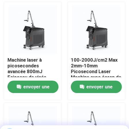
VR Show
Au sujet de nous
Visite d'usine
Machine laser à
100-2000J/cm2 Max
picosecondes
2mm-10mm
Contrôle de qualité
avancée 800mJ
Picosecond Laser
Faisceau de visée
Machine avec écran de
réglable à densité
12 pouces
envoyer une
envoyer une
d'énergie
Contactez-nous
demande
demande
Nouvelles
Demandez une citation