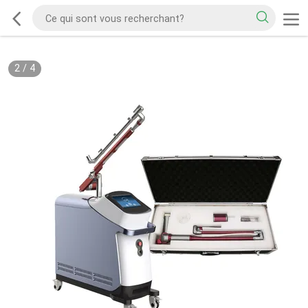
2
/
4