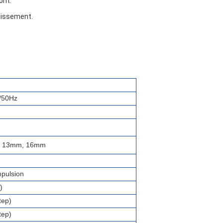
ont.
llissement.
/50Hz
m, 13mm, 16mm
mpulsion
)
tep)
tep)