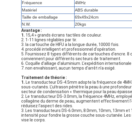
Fréquence
4MHz
Matériel
ABS durable
Taille de emballage
69x49x24cm
N.W.
20kgs
Avantage :
1.
15,4 » grands écrans tactiles de couleur.
2. 1-11 lignes réglables par tir.
3. la cartouche de HIFU a la longue durée, 10000 fois.
4. procédé intelligent et professionnel d'opération.
5. Fournissez 8 types différents de cartouches d'encre
conviennent pour différents secteurs de traitement.
6. Coquille d'alliage d'aluminium. L'expédition internationale
7. non envahissant, aucun temps d'arrêt n'a exigé.
Traitement de théorie :
1.
Le transducteur DS-4.5mm adopte la fréquence de 4MHZ p
sous-cutanés. L'ultrason pénètre la peau à une profondeu
secteur de condensation « thermique pour la peau épaisse, 
2. Le transducteur DS-3.0mm, la fréquence 4MHz, employée 
collagène du derme de peau, augmentent effectivement l'e
réduisez l'aspect des rides.
3. Les transducteurs DS-6.0mm, 8.0mm, 10mm, 13mm et 1
intensité pour fondre la grosse couche sous-cutanée. Les 
vise le corps.