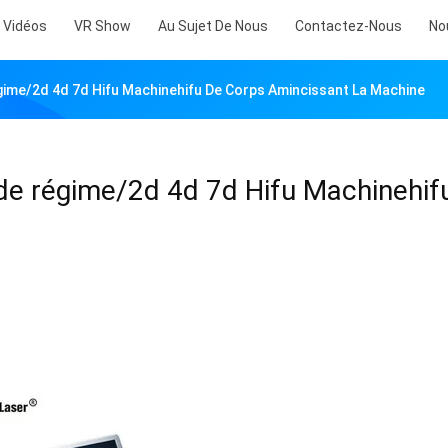
Vidéos
VR Show
Au Sujet De Nous
Contactez-Nous
No
gime/2d 4d 7d Hifu Machinehifu De Corps Amincissant La Machine
 de régime/2d 4d 7d Hifu Machinehif