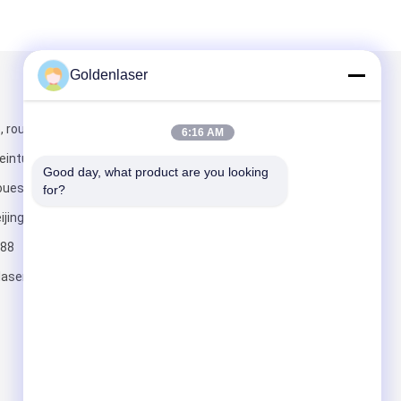
Goldenlaser
Mail nous
, route sud de
6:16 AM
ceinture
Good day, what product are you looking 
uest, district
for?
ijing, Chine.
88
Envoyez
aser.org