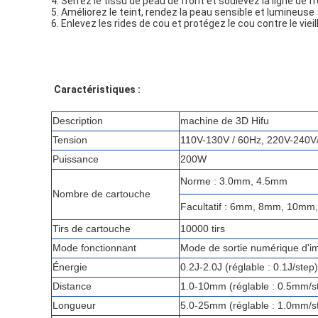
4. Serrez le tissu de peau de front et soulevez la ligne de fr
5. Améliorez le teint, rendez la peau sensible et lumineuse
6. Enlevez les rides de cou et protégez le cou contre le viei
Caractéristiques :
Description
machine de 3D Hifu
Tension
110V-130V / 60Hz, 220V-240V
Puissance
200W
Norme : 3.0mm, 4.5mm
Nombre de cartouche
Facultatif : 6mm, 8mm, 10m
Tirs de cartouche
10000 tirs
Mode fonctionnant
Mode de sortie numérique d'i
Énergie
0.2J-2.0J (réglable : 0.1J/step)
Distance
1.0-10mm (réglable : 0.5mm/s
Longueur
5.0-25mm (réglable : 1.0mm/s