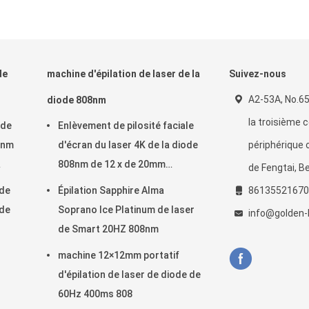
de
machine d'épilation de laser de la
Suivez-nous
A2-53A, No.65
diode 808nm
la troisième 
 de
Enlèvement de pilosité faciale
8nm
d'écran du laser 4K de la diode
périphérique o
808nm de 12 x de 20mm
de Fengtai, Be
naturellement permanent
 de
Épilation Sapphire Alma
86135521670
 de
Soprano Ice Platinum de laser
info@golden-l
de Smart 20HZ 808nm
machine 12×12mm portatif
d'épilation de laser de diode de
60Hz 400ms 808