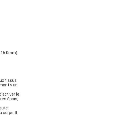
, 16.0mm)
ux tissus
rmant » un
'activer le
res épais,
aute
 corps. Il