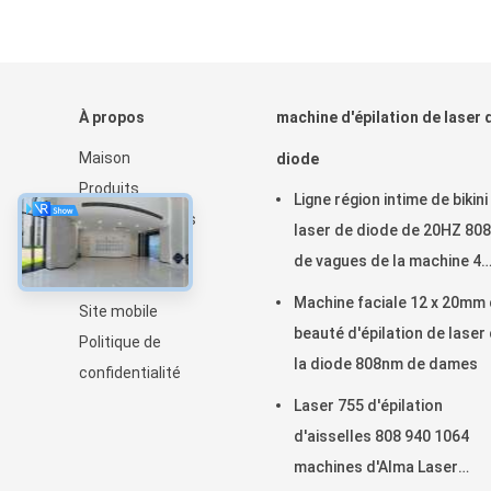
À propos
machine d'épilation de laser 
Maison
diode
Produits
Ligne région intime de bikini
Au sujet de nous
laser de diode de 20HZ 80
Nouvelles
de vagues de la machine 4
Plan du site
d'épilation
Machine faciale 12 x 20mm
Site mobile
beauté d'épilation de laser
Politique de
la diode 808nm de dames
confidentialité
Laser 755 d'épilation
d'aisselles 808 940 1064
machines d'Alma Laser