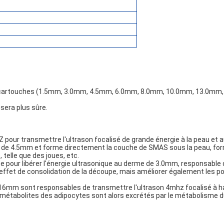
. 8 cartouches (1.5mm, 3.0mm, 4.5mm, 6.0mm, 8.0mm, 10.0mm, 13.0mm
 sera plus sûre.
our transmettre l'ultrason focalisé de grande énergie à la peau et a
r de 4.5mm et forme directement la couche de SMAS sous la peau, fo
telle que des joues, etc.
pour libérer l'énergie ultrasonique au derme de 3.0mm, responsable d
ffet de consolidation de la découpe, mais améliorer également les po
6mm sont responsables de transmettre l'ultrason 4mhz focalisé à h
métabolites des adipocytes sont alors excrétés par le métabolisme du