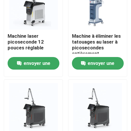
Machine laser
Machine à éliminer les
picoseconde 12
tatouages au laser à
pouces réglable
picosecondes
entièrement
personnalisable
envoyer une
envoyer une
demande
demande
Maison
Produits
Vidéos