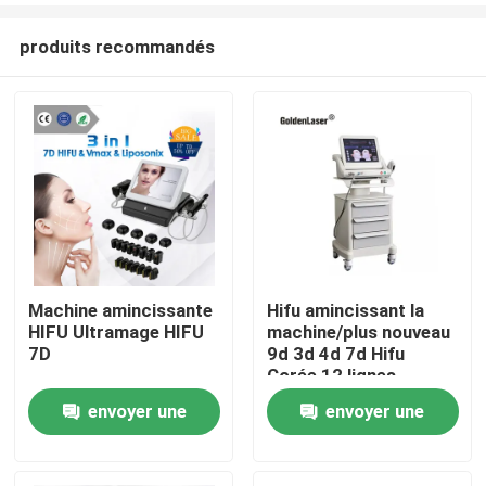
produits recommandés
Machine amincissante
Hifu amincissant la
HIFU Ultramage HIFU
machine/plus nouveau
Maison
7D
9d 3d 4d 7d Hifu
Corée 12 lignes
usinent le visage et le
envoyer une
envoyer une
Produits
corps
demande
demande
Vidéos