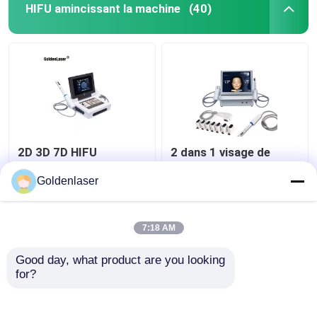
HIFU amincissant la machine
(40)
2D 3D 7D HIFU
2 dans 1 visage de
amincissant machine
machine de 4d Hifu
de congélation
pour la machine 200W
Goldenlaser
portative de corps de
de solvant de ride de
machine la grosse
cou
meilleur prix
meilleur prix
7:18 AM
Good day, what product are you looking 
Contact
Contact
for?