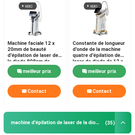
VR Show
Au sujet de nous
Machine faciale 12 x
Constante de longueur
20mm de beauté
d'onde de la machine
d'épilation de laser de
quatre d'épilation de
Visite d'usine
la diode 808nm de
laser de diode de 12 x
dames
de 35mm pour 808nm à
meilleur prix
meilleur prix
la maison
Contrôle de qualité
Contact
Contact
Contactez-nous
Nouvelles
machine d'épilation de laser de la diode 808nm
(35)
Demandez une citation