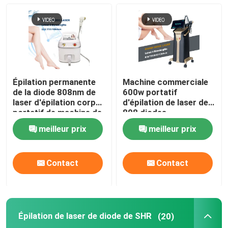
machine d'épilation de laser de diode
machine d'épilation de laser de la diode 808nm
Épilation permanente
Machine commerciale
Épilation de laser de diode de SHR
de la diode 808nm de
600w portatif
laser d'épilation corps
d'épilation de laser de
portatif de machine de
808 diodes
plein
laser triple de diode de longueur d'onde
meilleur prix
meilleur prix
HIFU amincissant la machine
Contact
Contact
Corps amincissant la machine
Épilation de laser de diode de SHR
(20)
laser à commutation de Q de yag de ND