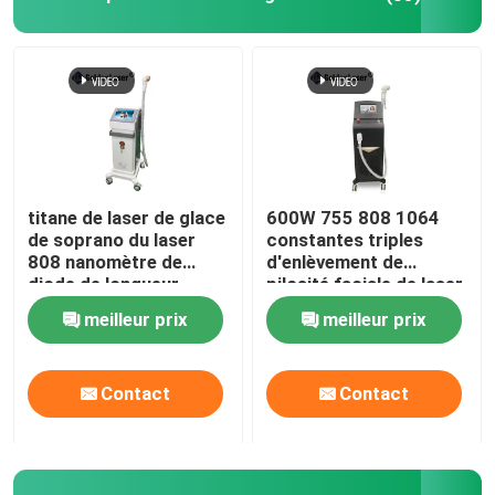
titane de laser de glace
600W 755 808 1064
de soprano du laser
constantes triples
808 nanomètre de
d'enlèvement de
diode de longueur
pilosité faciale de laser
d'onde de triple de
Epilation de longueur
meilleur prix
meilleur prix
755nm 1600W
d'onde de diode
Contact
Contact