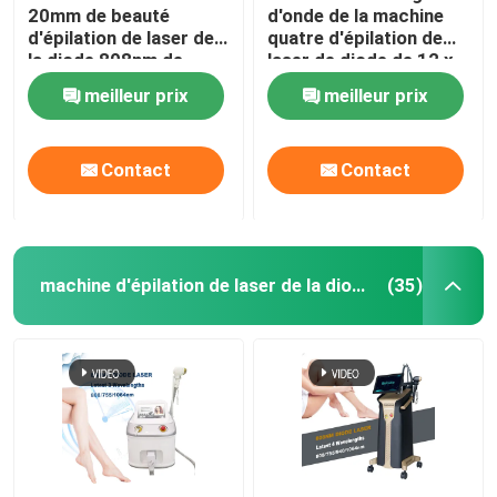
20mm de beauté
d'onde de la machine
d'épilation de laser de
quatre d'épilation de
la diode 808nm de
laser de diode de 12 x
dames
de 35mm pour 808nm à
meilleur prix
meilleur prix
la maison
Contact
Contact
machine d'épilation de laser de la diode 808nm
(35)