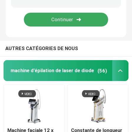
machine d'épilation de chargement initial
Machine partielle de laser de CO2
AUTRES CATÉGORIES DE NOUS
Machine de nettoyage de Hydrafacial
Machine de laser de picoseconde
machine d'épilation de laser de diode
(56)
Machine de laser d'Alexandrite
équipement multifonctionnel de beauté
Machine faciale 12 x
Constante de longueur