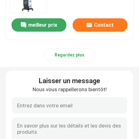
cliniques et salons
machine d'épilation de laser de diode
meilleur prix
Contact
machine d'épilation de laser de la diode 808nm
Regardez plus
Épilation de laser de diode de SHR
laser triple de diode de longueur d'onde
Laisser un message
Nous vous rappellerons bientôt!
HIFU amincissant la machine
Corps amincissant la machine
laser à commutation de Q de yag de ND