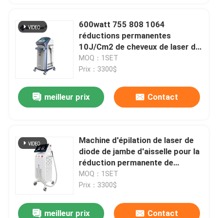
600watt 755 808 1064
réductions permanentes
10J/Cm2 de cheveux de laser de
longueur d'onde triple de diode
MOQ：1SET
Prix：3300$
meilleur prix
Contact
Machine d'épilation de laser de
diode de jambe d'aisselle pour la
réduction permanente de
cheveux de corps de clinique
MOQ：1SET
Prix：3300$
meilleur prix
Contact