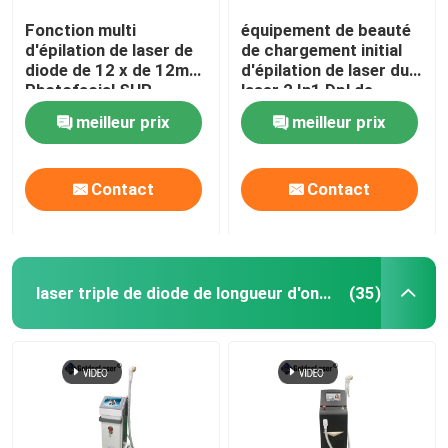
Fonction multi
équipement de beauté
d'épilation de laser de
de chargement initial
diode de 12 x de 12mm
d'épilation de laser du
Photofacial SHR
laser 2 In1 Dpl de
choisir machine
chargement initial Shr
meilleur prix
meilleur prix
permanente
Elight de 1600w 20HZ
Contact
Contact
laser triple de diode de longueur d'onde
(35)