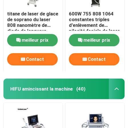
titane de laser de glace
600W 755 808 1064
de soprano du laser
constantes triples
808 nanomètre de
d'enlèvement de
diode de longueur
pilosité faciale de laser
d'onde de triple de
Epilation de longueur
meilleur prix
meilleur prix
755nm 1600W
d'onde de diode
Contact
Contact
HIFU amincissant la machine
(40)