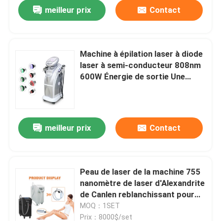
meilleur prix
Contact
Machine à épilation laser à diode
laser à semi-conducteur 808nm
600W Énergie de sortie Une
unité Équipement de réduction
des poils sécuritaire
meilleur prix
Contact
Maison
Peau de laser de la machine 755
nanomètre de laser d'Alexandrite
Produits
de Canlen reblanchissant pour
l'épilation de peau
MOQ：1SET
Vidéos
Prix：8000$/set