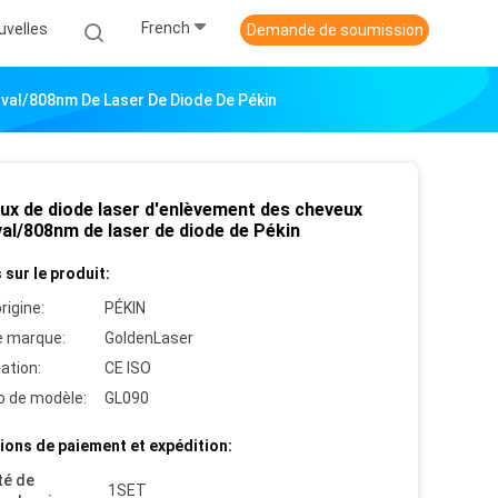
French
uvelles
Demande de soumission
val/808nm De Laser De Diode De Pékin
ux de diode laser d'enlèvement des cheveux
al/808nm de laser de diode de Pékin
 sur le produit:
rigine:
PÉKIN
 marque:
GoldenLaser
cation:
CE ISO
 de modèle:
GL090
ions de paiement et expédition:
té de
1SET