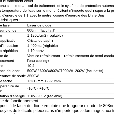
 le traitement entier.
menu simple et amical de traitement, et le système de protection autom
a température de l'eau sur le menu, évitent n'importe quel risque à la p
ai d'énergie de 1:1 avec le mètre logique d'énergie des Etats-Unis
éristiques :
e laser
Laser de diode
eur d'onde
808nm (facultatif)
ce
1-120J/cm2 (réglable)
'application
Cristal de saphir
d'impulsion
1-400ms (réglable)
e répétition
1-10 hertz
me de
Vent se refroidissant + refroidissement de semi-cond
dissement
l'eau cooling+
ace
10,4
nce de laser
500W / 600W/800W/1000W/1200W (facultatifs)
ssance de sortie
3500W
de tache
12×12mm/12×20mm
pérature de
-10℃ - +10℃
ée
tation d'énergie
110V~200V (réglable)
ipe de fonctionnement
positif de laser de diode emploie une longueur d'onde de 808nm, 
cytes de follicule pileux sans n'importe quels dommages aux t