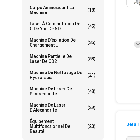
Corps Amincissant La
(18)
Machine
Laser À Commutation De
(45)
Q De Yag De ND
Machine D'épilation De
(35)
Chargement ...
Machine Partielle De
(53)
Laser De CO2
Machine De Nettoyage De
(21)
Hydrafacial
Machine De Laser De
(43)
Picoseconde
Machine De Laser
(29)
D'Alexandrite
Équipement
Détail
Multifonctionnel De
(20)
Beauté