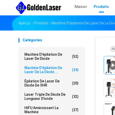
Maison
Produits
Aperçu
Produits
Machine D'épilation De Laser De La D
Catégories
Machine D'épilation De
(52)
Laser De Diode
Machine D'épilation De
(34)
Laser De La Diode ...
Épilation De Laser De
(20)
Diode De SHR
Laser Triple De Diode De
(32)
Longueur D'onde
HIFU Amincissant La
(37)
Machine