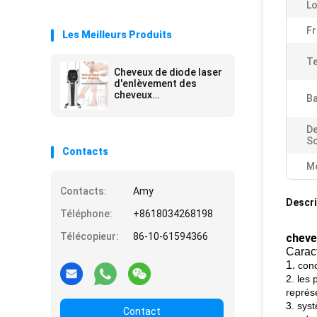
Lo
Fr
Les Meilleurs Produits
Te
Cheveux de diode laser
d'enlèvement des
cheveux
Ba
removal/808nm de
laser de diode de Pékin
De
So
Contacts
Me
Contacts:
Amy
Descri
Téléphone:
+8618034268198
Télécopieur:
86-10-61594366
cheve
Caract
1.
conc
2. les
représ
3. syst
Contact