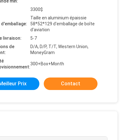
nde min:
3300$
Taille en aluminium épaissie
s d'emballage:
58*52*129 d'emballage de boîte
d'aviation
e livraison:
5-7
ions de
D/A, D/P, T/T, Western Union,
nt:
MoneyGram
té
300+Box+Month
ovisionnement:
Meilleur Prix
Contact