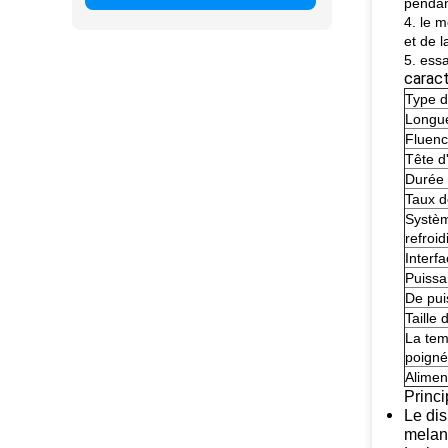
pendant
4. le 
et de l
5. ess
caract
Type d
Longu
Fluen
Tête d
Durée 
Taux d
Systè
refroi
Interf
Puissa
De pui
Taille 
La tem
poign
Alimen
Princ
Le dis
melano