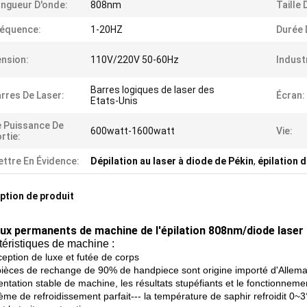
ngueur D'onde:
808nm
Taille 
équence:
1-20HZ
Durée 
nsion:
110V/220V 50-60Hz
Industr
Barres logiques de laser des
rres De Laser:
Écran:
Etats-Unis
 Puissance De
600watt-1600watt
Vie:
rtie:
ttre En Évidence:
Dépilation au laser à diode de Pékin
,
épilation 
ption de produit
ux permanents de machine de l'épilation 808nm/diode laser 
éristiques de machine :
eption de luxe et futée de corps
 pièces de rechange de 90% de handpiece sont origine importé d'Allemag
entation stable de machine, les résultats stupéfiants et le fonctionnem
ème de refroidissement parfait--- la température de saphir refroidit 0~3