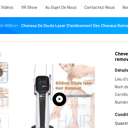
Vidéos
VR Show
Au Sujet De Nous
Contactez-Nous
No
iode 808nm
Cheveux De Diode Laser D'enlèvement Des Cheveux Remo
Cheve
remov
Détails
Lieu d'o
Nom de
Certifi
Numéro
Condit
Quanti