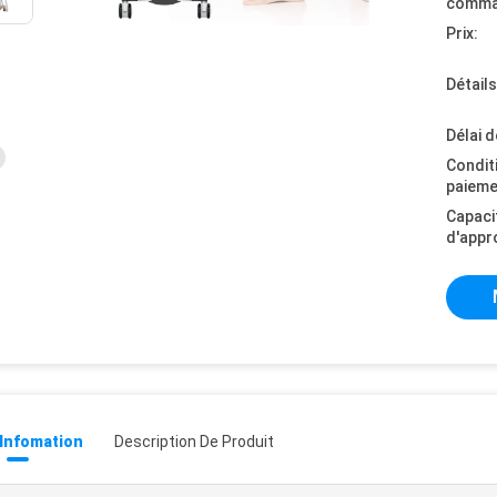
comma
Prix:
Détail
Délai d
Condit
paieme
Capaci
d'appr
 Infomation
Description De Produit