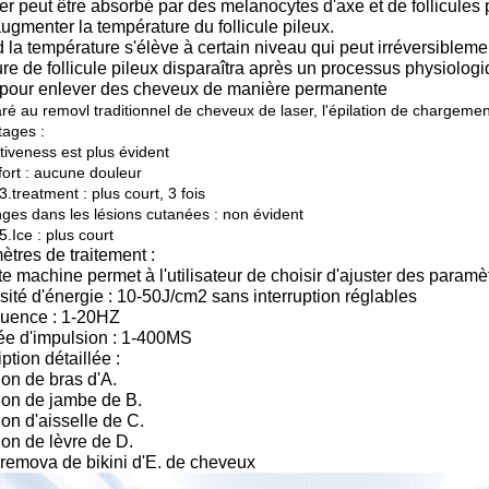
er peut être absorbé par des melanocytes d'axe et de follicules 
ugmenter la température du follicule pileux.
la température s'élève à certain niveau qui peut irréversiblement 
ure de follicule pileux disparaîtra après un processus physiologiqu
t pour enlever des cheveux de manière permanente
 au removl traditionnel de cheveux de laser, l'épilation de chargement 
tages :
tiveness est plus évident
ort : aucune douleur
.treatment : plus court, 3 fois
ges dans les lésions cutanées : non évident
.Ice : plus court
tres de traitement :
te machine permet à l'utilisateur de choisir d'ajuster des paramèt
sité d'énergie : 10-50J/cm2 sans interruption réglables
quence : 1-20HZ
ée d'impulsion : 1-400MS
ption détaillée :
ion de bras d'A.
ion de jambe de B.
ion d'aisselle de C.
ion de lèvre de D.
remova de bikini d'E. de cheveux