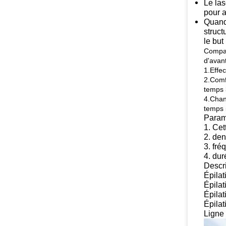
Le las
pour a
Quand 
struct
le bu
Comparé
d'avan
1.Effec
2.Comf
temps 3
4.Chan
temps 5
Paramè
1. Cet
2. den
3. fré
4. dur
Descri
Épilat
Épilat
Épilat
Épilat
Ligne 