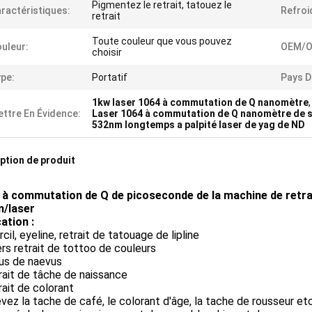
Pigmentez le retrait, tatouez le
ractéristiques:
Refroi
retrait
Toute couleur que vous pouvez
uleur:
OEM/O
choisir
pe:
Portatif
Pays D'
1kw laser 1064 à commutation de Q nanomètre
,
ttre En Évidence:
Laser 1064 à commutation de Q nanomètre de s
532nm longtemps a palpité laser de yag de ND
ption de produit
 à commutation de Q de picoseconde de la machine de retr
/laser
ation :
cil, eyeline, retrait de tatouage de lipline
ers retrait de tottoo de couleurs
lus de naevus
rait de tâche de naissance
rait de colorant
evez la tache de café, le colorant d'âge, la tache de rousseur etc