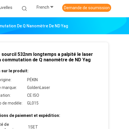
French
uvelles
Demande de soumission
mmutation De Q Nanomètre De ND Yag
 sourcil 532nm longtemps a palpité le laser
à commutation de Q nanomètre de ND Yag
 sur le produit:
rigine:
PÉKIN
 marque:
GoldenLaser
cation:
CE ISO
 de modèle:
GL015
ions de paiement et expédition:
té de
1SET