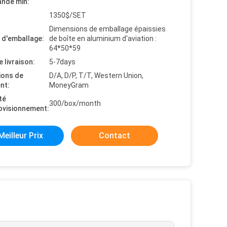
nde min:
1350$/SET
Dimensions de emballage épaissies
s d'emballage:
de boîte en aluminium d'aviation :
64*50*59
e livraison:
5-7days
ions de
D/A, D/P, T/T, Western Union,
nt:
MoneyGram
té
300/box/month
ovisionnement:
Meilleur Prix
Contact