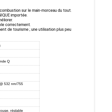
ne combustion sur le main-morceau du tout.
NNIQUE importée.
éliorer.
ible correctement.
ment de tourisme ; une utilisation plus peu
g
onde Q
 @ 532 nm/755
ouge, réglable