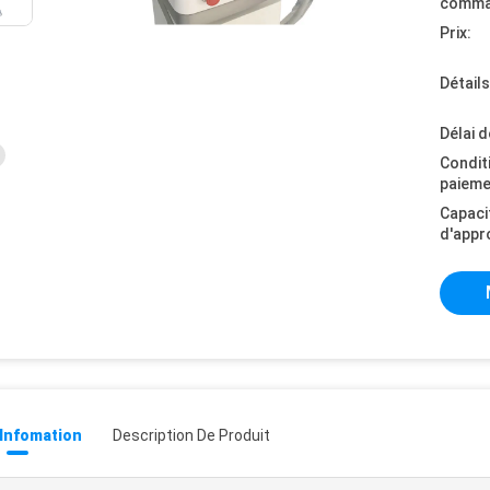
comma
Prix:
Détail
Délai d
Condit
paieme
Capaci
d'appr
 Infomation
Description De Produit