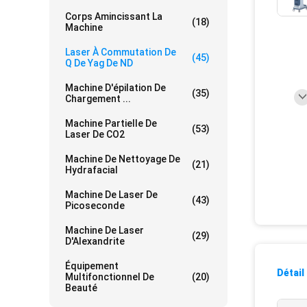
Corps Amincissant La
(18)
Machine
Laser À Commutation De
(45)
Q De Yag De ND
Machine D'épilation De
(35)
Chargement ...
Machine Partielle De
(53)
Laser De CO2
Machine De Nettoyage De
(21)
Hydrafacial
Machine De Laser De
(43)
Picoseconde
Machine De Laser
(29)
D'Alexandrite
Équipement
Détail
Multifonctionnel De
(20)
Beauté