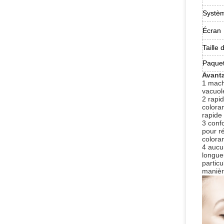
Systèm
Écran
Taille 
Paque
Avanta
1 mach
vacuol
2 rapi
coloran
rapide 
3 conf
pour ré
colora
4 aucu
longue
particu
manière