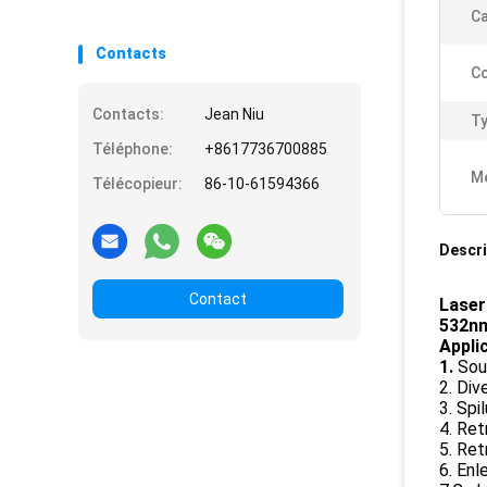
Ca
Contacts
Co
Contacts:
Jean Niu
Ty
Téléphone:
+8617736700885
Me
Télécopieur:
86-10-61594366
Descri
Contact
Laser
532nm
Applic
1.
Sour
2. Div
3. Spi
4. Ret
5. Ret
6. Enl