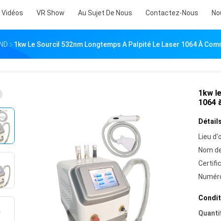
Vidéos
VR Show
Au Sujet De Nous
Contactez-Nous
No
 ND
1kw Le Sourcil 532nm Longtemps A Palpité Le Laser 1064 À Co
1kw le
1064 
Détails
Lieu d'o
Nom de
Certifi
Numéro
Condit
Quanti