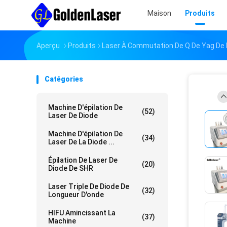
Maison
Produits
Aperçu
Produits
Laser À Commutation De Q De Yag De
Catégories
Machine D'épilation De
(52)
Laser De Diode
Machine D'épilation De
(34)
Laser De La Diode ...
Épilation De Laser De
(20)
Diode De SHR
Laser Triple De Diode De
(32)
Longueur D'onde
HIFU Amincissant La
(37)
Machine