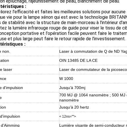
on épluchage, rajeunissement de peau, blanchiment de peau.
téristiques :
liorez l'efficacité et faites les meilleures solutions pour aucu
gue vie pour la lampe xénon qui est avec la technologie BRITA
s de stabilité avec la structure de main-morceau à l'intérieur d'am
utez la lumière infrarouge rouge de guide pour viser le tissu de c
conception portative et l'opération facile peuvent faire le traite
se et plus large peut faire le retour rapide de l'investissement.
téristiques :
e non.
Laser à commutation de Q de ND Ya
cation
OIN 13485 DE LA CE
e laser
Laser de commutateur de la picosec
ance
W 1000
e d'impulsion
Jusqu'à 700mj
700 MJ @ 1064 nanomètre ; 500 MJ
e
nanomètre
tion
Jusqu'à 20 hertz
d'impulsion
< 12ns="">
 d'Aimming
Lumière visante de semi-conducteur r