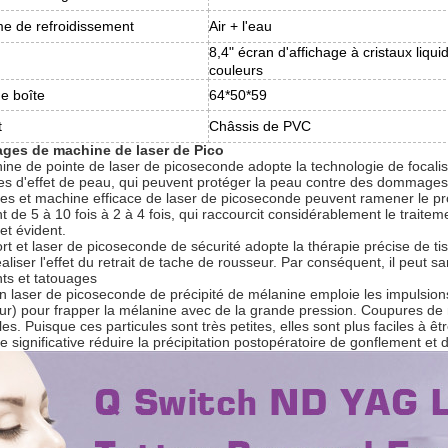
e de refroidissement
Air + l'eau
8,4" écran d'affichage à cristaux liqu
couleurs
de boîte
64*50*59
t
Châssis de PVC
ges de machine de laser de Pico
ine de pointe de laser de picoseconde adopte la technologie de focalisa
es d'effet de peau, qui peuvent protéger la peau contre des dommages
des et machine efficace de laser de picoseconde peuvent ramener le pro
t de 5 à 10 fois à 2 à 4 fois, qui raccourcit considérablement le traitem
et évident.
ort et laser de picoseconde de sécurité adopte la thérapie précise de 
aliser l'effet du retrait de tache de rousseur. Par conséquent, il peut s
nts et tatouages
n laser de picoseconde de précipité de mélanine emploie les impulsions
ur) pour frapper la mélanine avec de la grande pression. Coupures d
les. Puisque ces particules sont très petites, elles sont plus faciles à ê
 significative réduire la précipitation postopératoire de gonflement et