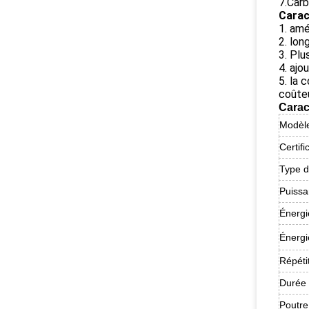
7.Carb
Carac
1. amé
2. lon
3. Plu
4. ajo
5. la 
coûteu
Carac
Modèl
Certifi
Type d
Puiss
Énergi
Énergi
Répéti
Durée 
Poutre