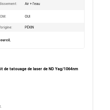
dissement:
Air + l'eau
DM:
OUI
origine:
PÉKIN
ourcil
,
ait de tatouage de laser de ND Yag/1064nm
.