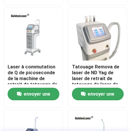
demande
demande
VR Show
Au sujet de nous
Visite d'usine
Laser à commutation
Tatouage Remova de
Contrôle de qualité
de Q de picoseconde
laser de ND Yag de
de la machine de
laser de retrait de
retrait de tatouage de
tatouage de laser de
laser de ND
ND Yag de
Contactez-nous
envoyer une
envoyer une
Yag/1064nm 532nm
commutateur de Q
demande
demande
Nouvelles
Demandez une citation