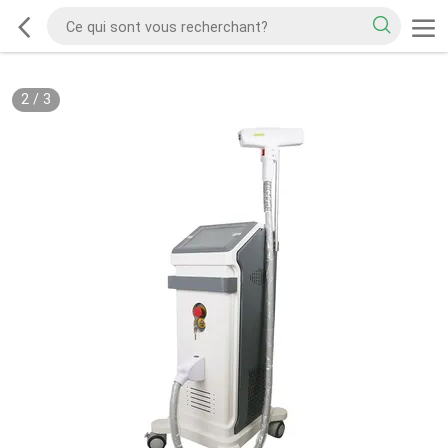
2
/
3