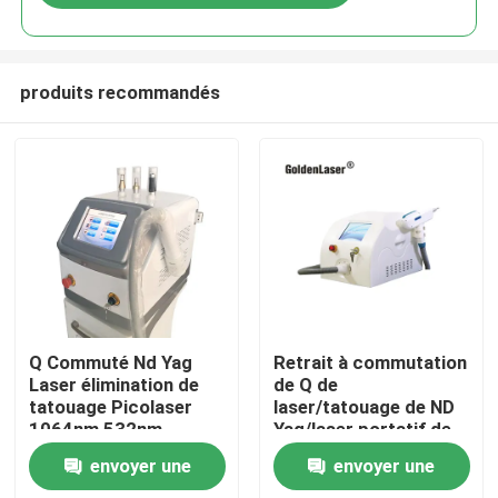
produits recommandés
Maison
Q Commuté Nd Yag
Retrait à commutation
Laser élimination de
de Q de
tatouage Picolaser
laser/tatouage de ND
Produits
1064nm 532nm
Yag/laser portatif de
ND Yag de
envoyer une
envoyer une
commutateur de Q
Vidéos