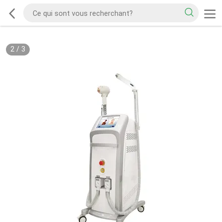
2
/
3