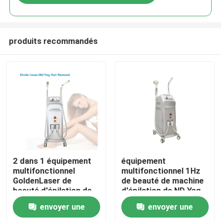
produits recommandés
Maison
2 dans 1 équipement
équipement
multifonctionnel
multifonctionnel 1Hz
GoldenLaser de
de beauté de machine
Produits
beauté d'épilation de
d'épilation de ND Yag
laser de ND Yag de
de la diode 808nm
envoyer une
envoyer une
laser de la diode
Vidéos
808nm