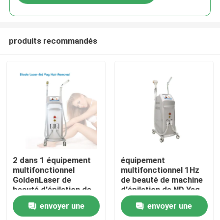
produits recommandés
Maison
2 dans 1 équipement
équipement
multifonctionnel
multifonctionnel 1Hz
GoldenLaser de
de beauté de machine
Produits
beauté d'épilation de
d'épilation de ND Yag
laser de ND Yag de
de la diode 808nm
envoyer une
envoyer une
laser de la diode
Vidéos
808nm