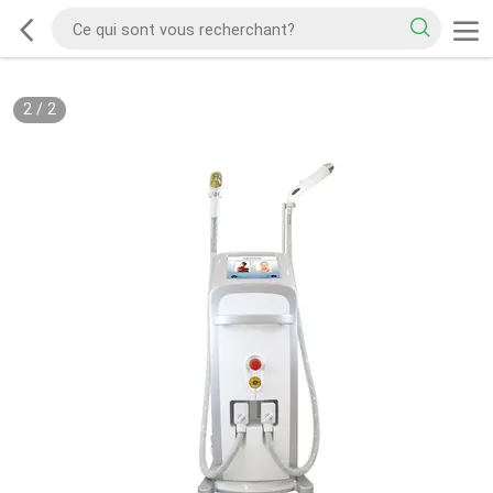
2
/
2