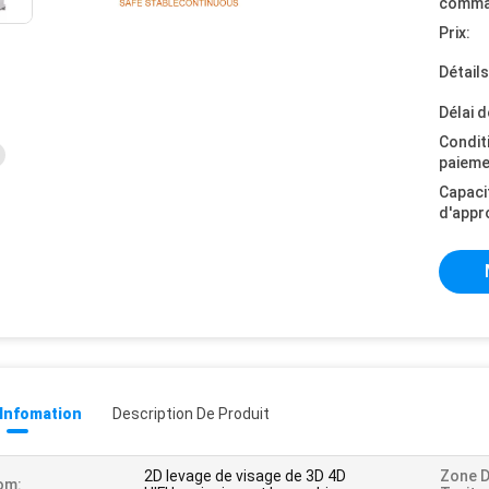
comma
Prix:
Détail
Délai d
Condit
paieme
Capaci
d'appr
 Infomation
Description De Produit
2D levage de visage de 3D 4D
Zone 
om: