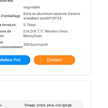
nde min:
negotiable
Boîte en aluminium épaissie d'avions
s d'emballage:
emballant size69*29*24
e livraison:
5-7days
ions de
D/A, D/P, T/T, Western Union,
nt:
MoneyGram
té
300/box/month
ovisionnement:
Meilleur Prix
Contact
De
Visage, corps, yeux, cou/gorge,