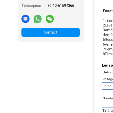
Télécopieur:
86-10-61594366
Fonct
1. éli
2Levez
3Améli
Contact
4Améli
5Resse
6Améli
7Compa
8Élimi
Les sp
Définit
Voltag
Le pou
Nombr
Tir à 