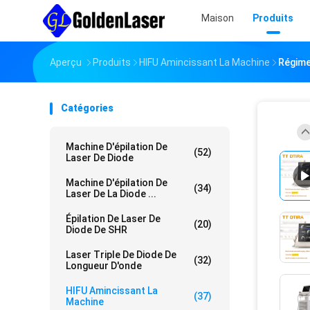
Maison
Produits
Aperçu
Produits
HIFU Amincissant La Machine
Régime
Catégories
Machine D'épilation De
(52)
Laser De Diode
Machine D'épilation De
(34)
Laser De La Diode ...
Épilation De Laser De
(20)
Diode De SHR
Laser Triple De Diode De
(32)
Longueur D'onde
HIFU Amincissant La
(37)
Machine