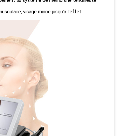
rectement au système de membrane tendineuse
usculaire, visage mince jusqu'à l'effet