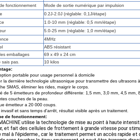
de fonctionnement
Mode de sortie numérique par impulsion
e
0.2J-2.0J (réglable: 0,1J/étape)
ce
1.0-10 mm (réglable: 0,5 mm/étape)
eur
5.0-25 mm (réglable: 1,0 mm/étape)
ence
4MHz
el
ABS résistant
 des emballages
69 x 49 x 24 cm
e sais pas.
10 kilos
ntage:
ption portable pour usage personnel à domicile
ser la dernière technologie ultrasonique pour transmettre des ultrasons
he SMAS, éliminer les rides, maigrir le corps.
é de 5 émetteurs de profondeur différente: 1,5 mm, 3,0 mm, 4,5 mm, 8
entes couches de la peau.
e émetteur a 20 000 coups.
invasif et sans temps d'arrêt, résultat visible après un traitement.
pe de fonctionnement:
ACHINE utilise la technologie de mise au point à haute intensité
r, et fait des cellules de frottement à grande vitesse pour stim
 mal à l'épiderme., car le traitement permet un accès rapide et d