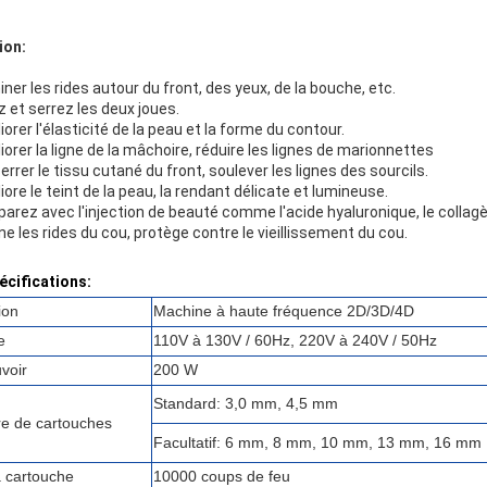
ion:
miner les rides autour du front, des yeux, de la bouche, etc.
 et serrez les deux joues.
orer l'élasticité de la peau et la forme du contour.
orer la ligne de la mâchoire, réduire les lignes de marionnettes
rrer le tissu cutané du front, soulever les lignes des sourcils.
ore le teint de la peau, la rendant délicate et lumineuse.
rez avec l'injection de beauté comme l'acide hyaluronique, le collagè
ne les rides du cou, protège contre le vieillissement du cou.
écifications:
ion
Machine à haute fréquence 2D/3D/4D
e
110V à 130V / 60Hz, 220V à 240V / 50Hz
voir
200 W
Standard: 3,0 mm, 4,5 mm
e de cartouches
Facultatif: 6 mm, 8 mm, 10 mm, 13 mm, 16 mm
la cartouche
10000 coups de feu