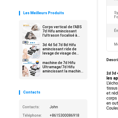
S
Les Meilleurs Produits
F
Corps vertical de l'ABS
Én
7d Hifu amincissant
l'ultrason focalisé à
haute intensité de
machine
Me
3d 4d 5d 7d 8d Hifu
amincissant ride de
levage de visage de
machine l'anti
Descri
machine de 7d Hifu
Ultramage/7d Hifu
amincissant la machine
2d 3d 
7d de beauté de Hifu
les a
de solvant de ride
L'écho
tissus
Contacts
et réd
corps 
en out
Contacts:
John
Couleu
Téléphone:
+8615300086918