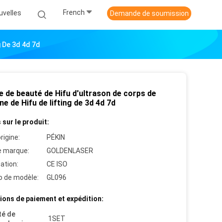
French
uvelles
Demande de soumission
g De 3d 4d 7d
e de beauté de Hifu d'ultrason de corps de
e de Hifu de lifting de 3d 4d 7d
 sur le produit:
rigine:
PÉKIN
 marque:
GOLDENLASER
cation:
CE ISO
 de modèle:
GL096
ions de paiement et expédition:
té de
1SET