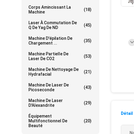
Corps Amincissant La
(18)
Machine
Laser À Commutation De
(45)
Q De Yag De ND
Machine D'épilation De
(35)
Chargement ...
Machine Partielle De
(53)
Laser De CO2
Machine De Nettoyage De
(21)
Hydrafacial
Machine De Laser De
(43)
Picoseconde
Machine De Laser
(29)
D'Alexandrite
Détail
Équipement
Multifonctionnel De
(20)
Beauté
N