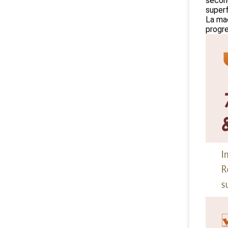
secon
superf
La mac
progre