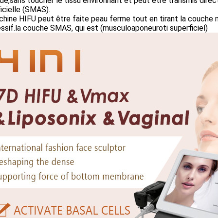
de,sans toucher le tissu environnant et peut être transmis di
icielle (SMAS).
hine HIFU peut être faite peau ferme tout en tirant la couche m
ssif.la couche SMAS, qui est (musculoaponeuroti superficiel)