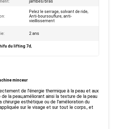
ment:
jambes/bras
Pelez le serrage, solvant de ride,
on:
Anti-boursouflure, anti-
vieillissement
ie:
2 ans
ifu du lifting 7d
,
machine minceur
ectement de l'énergie thermique à la peau et aux
 de la peau,améliorant ainsi la texture de la peau
a chirurgie esthétique ou de l'amélioration du
ppliquée sur le visage et sur tout le corps., et