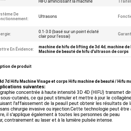
HIFU amincissant la machine
Traite
ystème De
Ultrasons
Foncti
onctionnement:
0.1-3.0 (basé sur un point éclaté
ergie:
Garant
clair pour l'essai)
machine de hifu de lifting de 3d 4d
,
machine de h
ttre En Évidence:
Machine de beauté de hifu d'ultrason de corps
ption de produit
4d 7d Hifu Machine Visage et corps Hifu machine de beauté / Hifu 
pplications suivantes:
graphie concentrée à haute intensité 3D 4D (HIFU) transmet dir
 sous-cutanés, ce qui peut stimuler et mettre à jour le collagène
uisant l'affaissement de la peauIl peut obtenir les résultats de l
sans chirurgie invasive ou injection.Cette technologie peut être a
re, il s'applique également à toutes les personnes de peau
r, contrairement au laser et à la lumière pulsée intense.