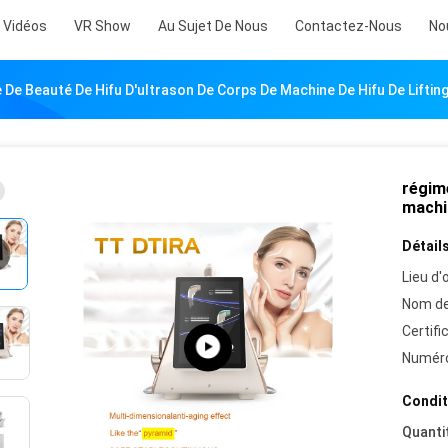
Vidéos
VR Show
Au Sujet De Nous
Contactez-Nous
No
 De Beauté De Hifu D'ultrason De Corps De Machine De Hifu De Liftin
régim
machin
Détails
Lieu d'o
Nom de
Certifi
Numéro
Condit
Quanti