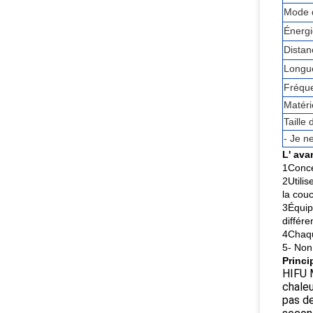
Mode 
Énergi
Distan
Longu
Fréqu
Matéri
Taille
- Je n
L' ava
1Conce
2Utili
la couc
3Équip
différ
4Chaqu
5- Non 
Princi
HIFU M
chaleu
pas de