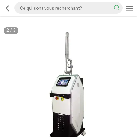
2
/
3