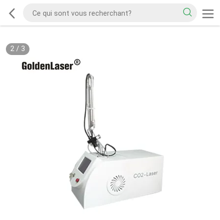
2
/
3