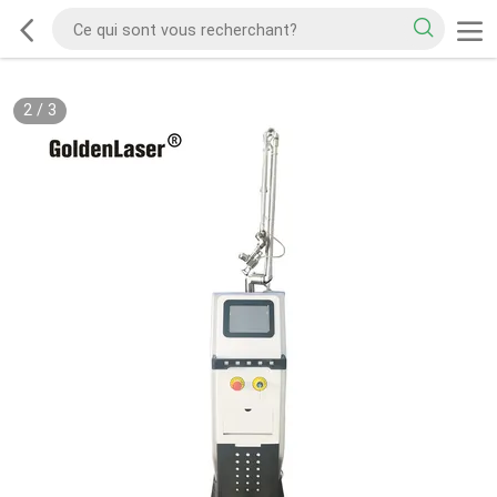
2
/
3