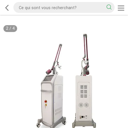
2
/
4