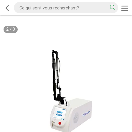
2
/
3