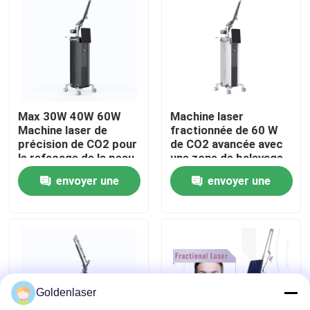
VR Show
Au sujet de nous
Max 30W 40W 60W
Machine laser
Visite d'usine
Machine laser de
fractionnée de 60 W
précision de CO2 pour
de CO2 avancée avec
le refaçage de la peau
une zone de balayage
Contrôle de qualité
avec différentes
de 10 mmx10 mm et 7
envoyer une
envoyer une
zones de balayage
graphiques de
balayage
demande
demande
Contactez-nous
Nouvelles
Goldenlaser
Demandez une citation