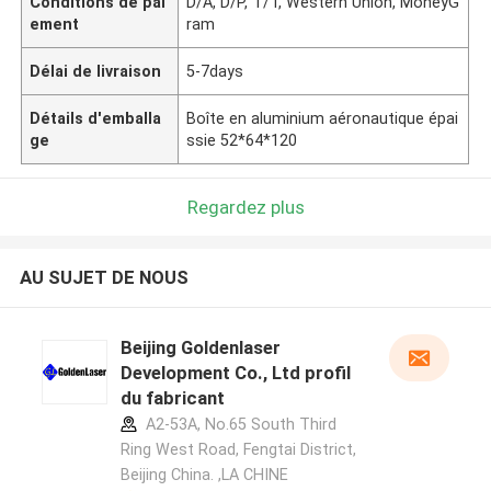
Conditions de pai
D/A, D/P, T/T, Western Union, MoneyG
ement
ram
Délai de livraison
5-7days
Détails d'emballa
Boîte en aluminium aéronautique épai
ge
ssie 52*64*120
Regardez plus
AU SUJET DE NOUS
Beijing Goldenlaser
Development Co., Ltd profil
du fabricant
A2-53A, No.65 South Third
Ring West Road, Fengtai District,
Beijing China. ,LA CHINE