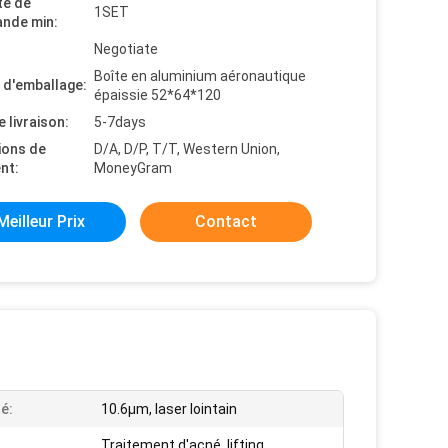
té de
1SET
nde min:
Negotiate
Boîte en aluminium aéronautique
s d'emballage:
épaissie 52*64*120
e livraison:
5-7days
ions de
D/A, D/P, T/T, Western Union,
nt:
MoneyGram
Meilleur Prix
Contact
é:
10.6μm, laser lointain
Traitement d'acné, lifting,