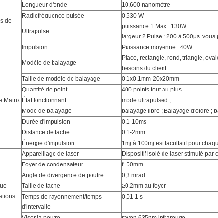
Longueur d'onde
10,600 nanomètre
Radiofréquence pulsée
0,530 W
s de
puissance 1.Max : 130W
Ultrapulse
largeur 2.Pulse : 200 à 500μs. vous 
Impulsion
Puissance moyenne : 40W
Place, rectangle, rond, triangle, ov
Modèle de balayage
besoins du client
Taille de modèle de balayage
0.1x0.1mm-20x20mm
Quantité de point
400 points tout au plus
 Matrix
État fonctionnant
mode ultrapulsed ;
Mode de balayage
balayage libre ; Balayage d'ordre ;
Durée d'impulsion
0.1-10ms
Distance de tache
0.1-2mm
Énergie d'impulsion
1mj à 100mj est facultatif pour chaqu
Appareillage de laser
Dispositif isolé de laser stimulé par 
Foyer de condensateur
f=50mm
Angle de divergence de poutre
0,3 mrad
que
Taille de tache
≥0.2mm au foyer
ations
Temps de rayonnement/temps
0,01 1 s
d'intervalle
Viser la poutre
rayon 635nm infrarouge