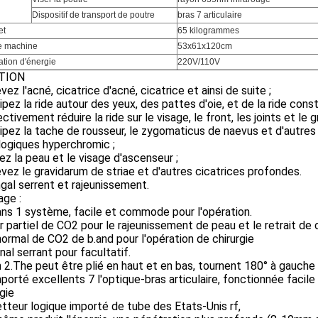
Dispositif de transport de poutre
bras 7 articulaire
et
65 kilogrammes
de machine
53x61x120cm
ation d'énergie
220V/110V
TION
evez l'acné, cicatrice d'acné, cicatrice et ainsi de suite ;
sipez la ride autour des yeux, des pattes d'oie, et de la ride con
ectivement réduire la ride sur le visage, le front, les joints et le 
sipez la tache de rousseur, le zygomaticus de naevus et d'autr
logiques hyperchromic ;
rez la peau et le visage d'ascenseur ;
evez le gravidarum de striae et d'autres cicatrices profondes.
ngal serrent et rajeunissement.
age :
ans 1 système, facile et commode pour l'opération.
er partiel de CO2 pour le rajeunissement de peau et le retrait de 
normal de CO2 de b.and pour l'opération de chirurgie
nal serrant pour facultatif.
n 2.The peut être plié en haut et en bas, tournent 180° à gauche 
mporté excellents 7 l'optique-bras articulaire, fonctionnée facil
gie
tteur logique importé de tube des Etats-Unis rf,