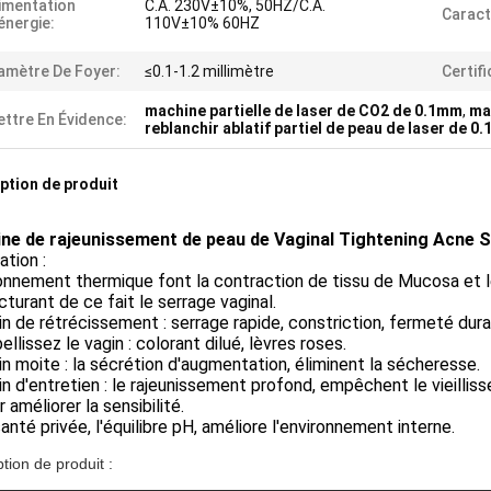
imentation
C.A. 230V±10%, 50HZ/C.A.
Caract
énergie:
110V±10% 60HZ
amètre De Foyer:
≤0.1-1.2 millimètre
Certifi
machine partielle de laser de CO2 de 0.1mm
,
ma
ttre En Évidence:
reblanchir ablatif partiel de peau de laser de 0
ption de produit
ne de rajeunissement de peau de Vaginal Tightening Acne 
ation :
onnement thermique font la contraction de tissu de Mucosa et l
cturant de ce fait le serrage vaginal.
in de rétrécissement : serrage rapide, constriction, fermeté dura
ellissez le vagin : colorant dilué, lèvres roses.
in moite : la sécrétion d'augmentation, éliminent la sécheresse.
in d'entretien : le rajeunissement profond, empêchent le vieillis
r améliorer la sensibilité.
santé privée, l'équilibre pH, améliore l'environnement interne.
tion de produit :