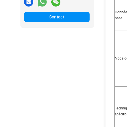
Donnée
Contact
base
Mode de
Techni
spécific