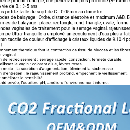
 même produit l'énergie, une pénétration plus profonde (8-10mm 
 vie de B. : 3-5 ans
us petite taille de sopt de C. : 0.05mm au diamètre
odes de balayage : Ordre, distance aléatoire et maximum A&B, Eq
ormes de balayage : place, rectangle, rond, triangle, ovale, forme
ondes vaginales de traitement pour le serrage vaginal, rajeuniss
pompe Ultra-tranquille a employé, un écoulement d'eau plus à faib
cran tactile de couleur d'affichage à cristaux liquides de 9.10.4
l.
nnement thermique font la contraction de tissu de Mucosa et les fibres 
e vaginal.
n de rétrécissement : serrage rapide, constriction, fermeté durable.
llissez le vagin : colorant dilué, lèvres roses.
n moite : la sécrétion d'augmentation, éliminent la sécheresse.
n d'entretien : le rajeunissement profond, empêchent le vieillissement.
 améliorer la sensibilité.
anté privée, l'équilibre pH, améliore l'environnement interne.