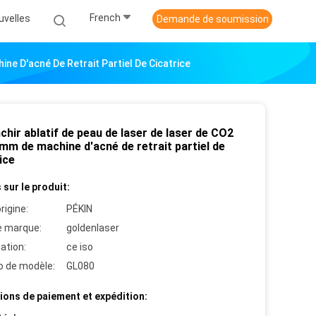
French
uvelles
Demande de soumission
ne D'acné De Retrait Partiel De Cicatrice
chir ablatif de peau de laser de laser de CO2
mm de machine d'acné de retrait partiel de
ice
 sur le produit:
rigine:
PÉKIN
 marque:
goldenlaser
cation:
ce iso
 de modèle:
GL080
ions de paiement et expédition: