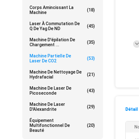
Corps Amincissant La
(18)
Machine
Laser À Commutation De
(45)
Q De Yag De ND
Machine D'épilation De
(35)
Chargement ...
Machine Partielle De
(53)
Laser De CO2
Machine De Nettoyage De
(21)
Hydrafacial
Machine De Laser De
(43)
Picoseconde
Machine De Laser
(29)
D'Alexandrite
Détail
Équipement
Multifonctionnel De
(20)
No
Beauté