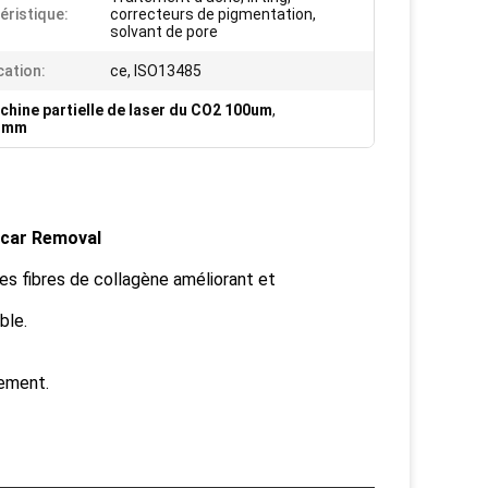
éristique:
correcteurs de pigmentation,
solvant de pore
cation:
ce, ISO13485
chine partielle de laser du CO2 100um
,
.1mm
Scar Removal
es fibres de collagène améliorant et
ble.
sement.