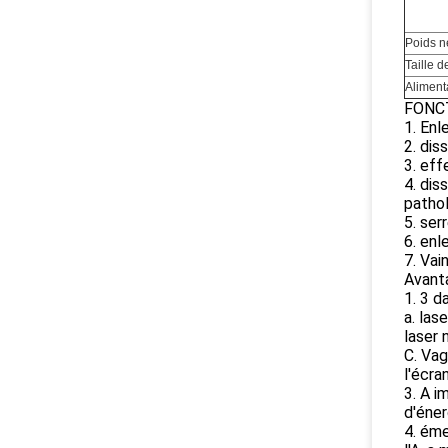
Poids n
Taille 
Aliment
FONC
1. Enl
2. dis
3. eff
4. dis
patho
5. ser
6. enl
7. Vai
Avant
1. 3 d
a. las
laser 
C. Vag
l'écra
3. A i
d'éner
4. éme