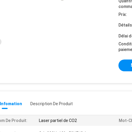
Quanti
comma
Prix:
Détail
Délai d
Condit
paieme
 Infomation
Description De Produit
m De Produit:
Laser partiel de CO2
Mot-Cl