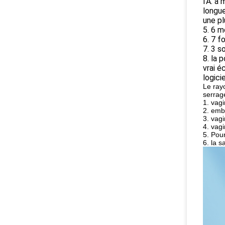
l'A. a
longue
une pl
5. 6 m
6. 7 f
7. 3 s
8. la 
vrai é
logicie
Le rayo
serrag
1. vagi
2. embe
3. vagi
4. vagi
5. Pour
6. la s