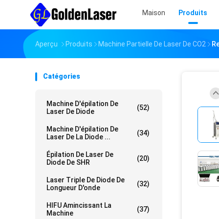
Maison
Produits
Aperçu
Produits
Machine Partielle De Laser De CO2
Re
Catégories
Machine D'épilation De
(52)
Laser De Diode
Machine D'épilation De
(34)
Laser De La Diode ...
Épilation De Laser De
(20)
Diode De SHR
Laser Triple De Diode De
(32)
Longueur D'onde
HIFU Amincissant La
(37)
Machine