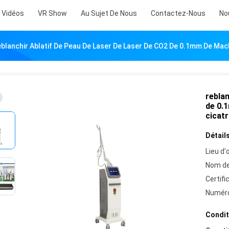
Vidéos
VR Show
Au Sujet De Nous
Contactez-Nous
No
blanchir Ablatif De Peau De Laser De Laser De CO2 De 0.1mm De Machi
reblan
de 0.1
cicatr
Détails
Lieu d'o
Nom de
Certifi
Numéro
Condit