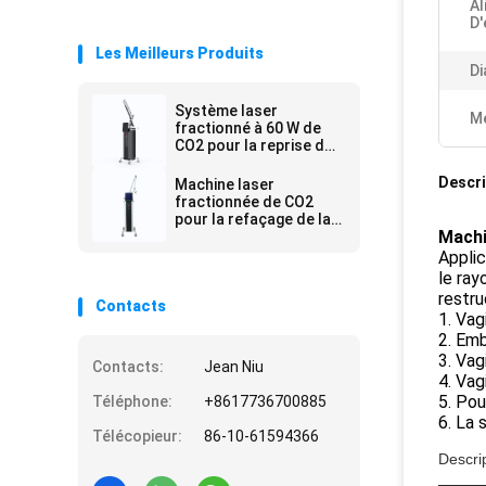
Al
D'
Les Meilleurs Produits
Di
Système laser
Me
fractionné à 60 W de
CO2 pour la reprise de
la peau et l' élimination
des rides
Descri
Machine laser
fractionnée de CO2
pour la refaçage de la
Machi
peau 40W Ultra Pulse
CW élimination de
Applic
lumière Mole en
le ray
aluminium
restru
Contacts
1. Vag
2. Emb
3. Vag
Contacts:
Jean Niu
4. Vag
5. Pou
Téléphone:
+8617736700885
6. La 
Télécopieur:
86-10-61594366
Descrip