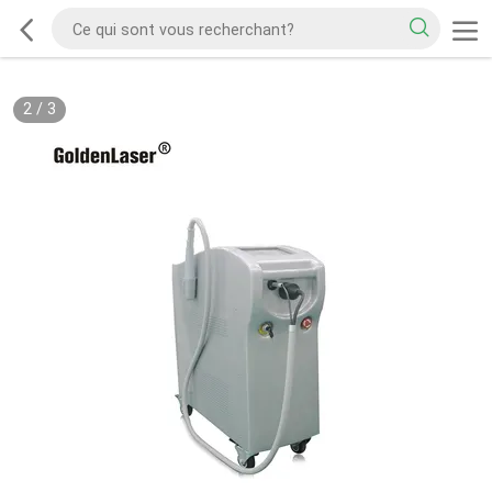
2
/
3