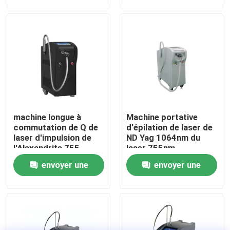
demande
demande
VR Show
Au sujet de nous
Visite d'usine
machine longue à
Machine portative
Contrôle de qualité
commutation de Q de
d'épilation de laser de
laser d'impulsion de
ND Yag 1064nm du
l'Alexandrite 755
laser 755nm
nanomètre de laser
d'Alexandrite et de
Contactez-nous
envoyer une
envoyer une
d'Alexandrite de
diode
10mm à la maison
demande
demande
Nouvelles
Demandez une citation