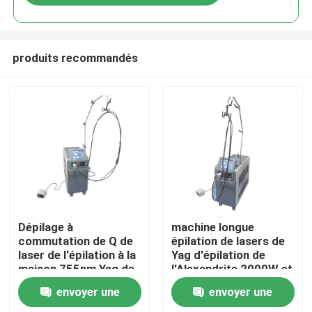
produits recommandés
Maison
Dépilage à
machine longue
commutation de Q de
épilation de lasers de
laser de l'épilation à la
Yag d'épilation de
Produits
maison 755nm Yag de
l'Alexandrite 2000W et
laser d'Alexandrite
d'Alexandrite
envoyer une
envoyer une
Vidéos