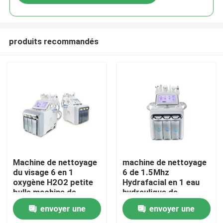
produits recommandés
Maison
Machine de nettoyage
machine de nettoyage
du visage 6 en 1
6 de 1.5Mhz
oxygène H2O2 petite
Hydrafacial en 1 eau
Produits
bulle machine de
hydraulique de
nettoyage du visage
Dermabrasion
envoyer une
envoyer une
Dermabrasion
Vidéos