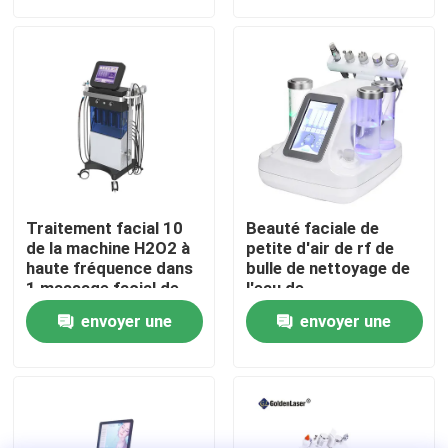
demande
demande
VR Show
Au sujet de nous
Visite d'usine
Traitement facial 10
Beauté faciale de
Contrôle de qualité
de la machine H2O2 à
petite d'air de rf de
haute fréquence dans
bulle de nettoyage de
1 massage facial de
l'eau de
salon de beauté de
Microdermabrasion
Contactez-nous
envoyer une
envoyer une
traitement de peau
station thermale de
machine
demande
demande
Nouvelles
Demandez une citation