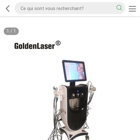
1
/
1