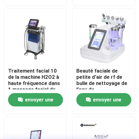
demande
demande
VR Show
Au sujet de nous
Visite d'usine
Traitement facial 10
Beauté faciale de
Contrôle de qualité
de la machine H2O2 à
petite d'air de rf de
haute fréquence dans
bulle de nettoyage de
1 massage facial de
l'eau de
salon de beauté de
Microdermabrasion
Contactez-nous
envoyer une
envoyer une
traitement de peau
station thermale de
machine
demande
demande
Nouvelles
Demandez une citation