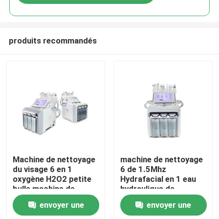
produits recommandés
Maison
Machine de nettoyage
machine de nettoyage
du visage 6 en 1
6 de 1.5Mhz
oxygène H2O2 petite
Hydrafacial en 1 eau
Produits
bulle machine de
hydraulique de
nettoyage du visage
Dermabrasion
envoyer une
envoyer une
Dermabrasion
Vidéos