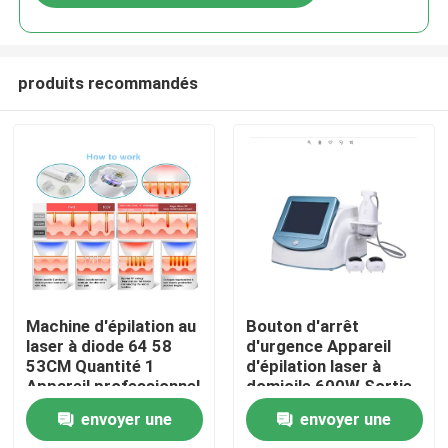
produits recommandés
Maison
Machine d'épilation au
Bouton d'arrêt
laser à diode 64 58
d'urgence Appareil
53CM Quantité 1
d'épilation laser à
Produits
Appareil professionnel
domicile 600W Sortie
à fonction d'épilation
énergétique efficace
envoyer une
envoyer une
rapide pour clinique et
Système de réduction
Vidéos
spa
permanente des poils