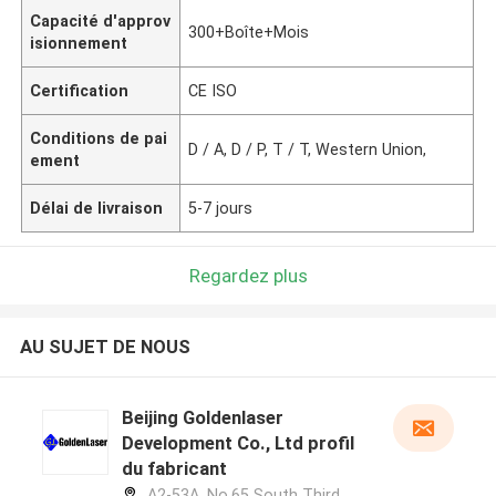
Capacité d'approv
300+Boîte+Mois
isionnement
Certification
CE ISO
Conditions de pai
D / A, D / P, T / T, Western Union,
ement
Délai de livraison
5-7 jours
Regardez plus
AU SUJET DE NOUS
Beijing Goldenlaser
Development Co., Ltd profil
du fabricant
A2-53A, No.65 South Third