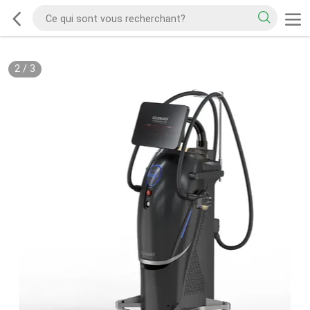
2
/
3