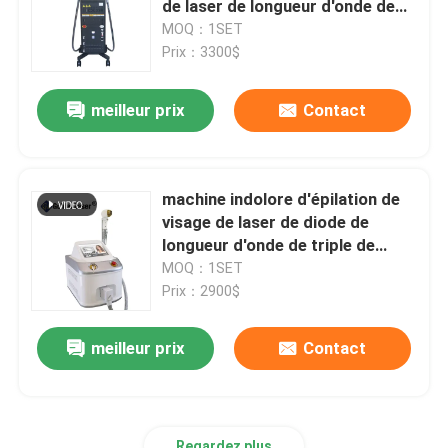
de laser de longueur d'onde de
manière permanente
MOQ：1SET
machine d'épilation de chargement initial
Prix：3300$
meilleur prix
Contact
Machine partielle de laser de CO2
Machine de nettoyage de Hydrafacial
machine indolore d'épilation de
visage de laser de diode de
Machine de laser de picoseconde
longueur d'onde de triple de
230V 120J
MOQ：1SET
Prix：2900$
Machine de laser d'Alexandrite
meilleur prix
Contact
équipement multifonctionnel de beauté
Regardez plus