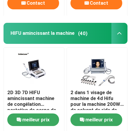
Contact
Contact
HIFU amincissant la machine
(40)
2D 3D 7D HIFU
2 dans 1 visage de
amincissant machine
machine de 4d Hifu
de congélation
pour la machine 200W
portative de corps de
de solvant de ride de
machine la grosse
cou
meilleur prix
meilleur prix