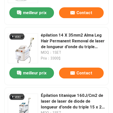
meilleur prix
Contact
VR Show
Au sujet de nous
épilation 14 X 35mm2 Alma Leg
Hair Permanent Removal de laser
Visite d'usine
de longueur d'onde du triple
160J
MOQ：1SET
Prix：3300$
Contrôle de qualité
meilleur prix
Contact
Contactez-nous
Nouvelles
Épilation titanique 160J/Cm2 de
laser de laser de diode de
longueur d'onde du triple 15 x 27
Demandez une citation
Mm2
MOQ：1SET