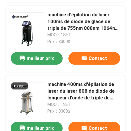
machine d'épilation du laser
100ms de diode de glace de
triple de 755nm 808nm 1064nm
3500W
MOQ：1SET
Prix：3300$
meilleur prix
Contact
machine 400ms d'épilation de
laser du laser 808 de diode de
longueur d'onde de triple de
120J 10Hz
MOQ：1SET
Prix：3300$
meilleur prix
Contact