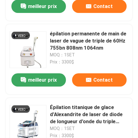
meilleur prix
Contact
épilation permanente de main de
laser de vague de triple de 60Hz
755bn 808nm 1064nm
MOQ：1SET
Prix：3300$
meilleur prix
Contact
Maison
Épilation titanique de glace
d'Alexandrite de laser de diode
Produits
de longueur d'onde du triple
600watt de 12 x de 35mm
MOQ：1SET
Vidéos
Prix：3300$