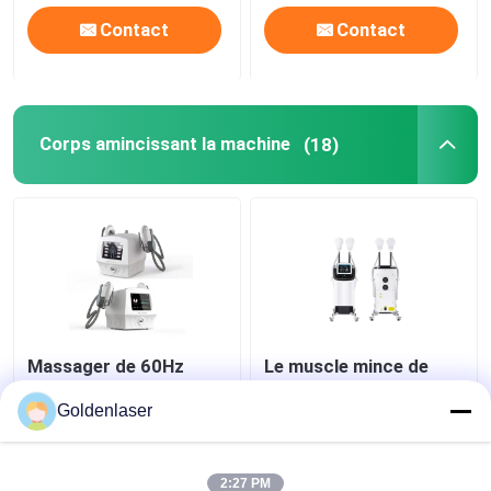
Contact
Contact
Corps amincissant la machine
(18)
Massager de 60Hz
Le muscle mince de
SME pour la perte de
corps d' de machine de
poids 3 dans 1
beauté de perte de
Goldenlaser
Massager ultrasonique
poids de stimulateur de
infrarouge de corps de
muscle sculptent
meilleur prix
meilleur prix
SME
2:27 PM