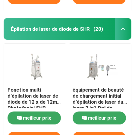
Épilation de laser de diode de SHR
(20)
Fonction multi
équipement de beauté
d'épilation de laser de
de chargement initial
diode de 12 x de 12mm
d'épilation de laser du
Photofacial SHR
laser 2 In1 Dpl de
choisir machine
chargement initial Shr
meilleur prix
meilleur prix
permanente
Elight de 1600w 20HZ