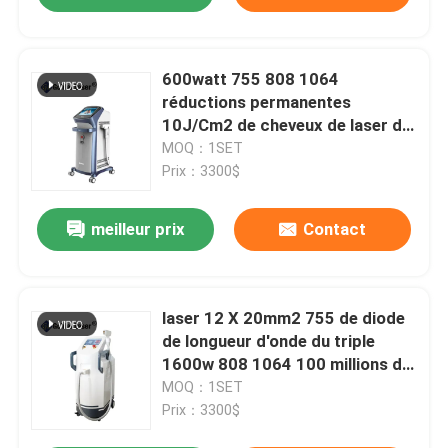
600watt 755 808 1064
réductions permanentes
10J/Cm2 de cheveux de laser de
longueur d'onde triple de diode
MOQ：1SET
Prix：3300$
meilleur prix
Contact
laser 12 X 20mm2 755 de diode
de longueur d'onde du triple
1600w 808 1064 100 millions de
tirs
MOQ：1SET
Prix：3300$