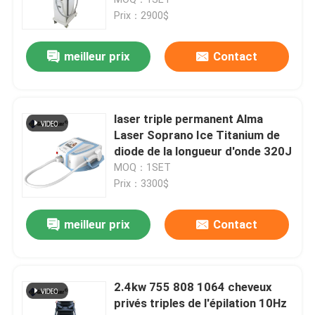
Prix：2900$
machine d'épilation de laser de diode
meilleur prix
Contact
machine d'épilation de laser de la diode 808nm
laser triple permanent Alma
Épilation de laser de diode de SHR
Laser Soprano Ice Titanium de
diode de la longueur d'onde 320J
MOQ：1SET
laser triple de diode de longueur d'onde
Prix：3300$
HIFU amincissant la machine
meilleur prix
Contact
Corps amincissant la machine
2.4kw 755 808 1064 cheveux
privés triples de l'épilation 10Hz
laser à commutation de Q de yag de ND