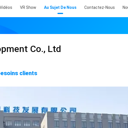
Vidéos
VR Show
Au Sujet De Nous
Contactez-Nous
No
opment Co., Ltd
besoins clients