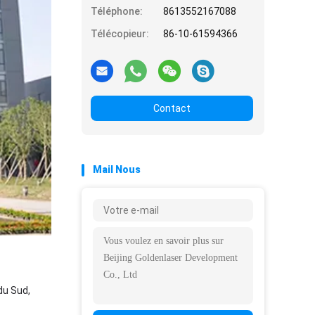
Téléphone:
8613552167088
Télécopieur:
86-10-61594366
Contact
Mail Nous
 du Sud,