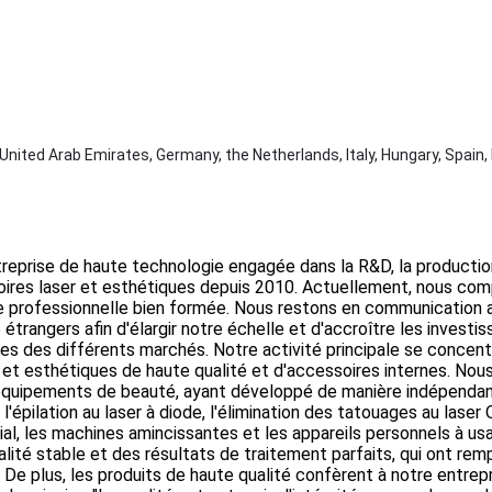
United Arab Emirates, Germany, the Netherlands, Italy, Hungary, Spain,
treprise de haute technologie engagée dans la R&D, la production
oires laser et esthétiques depuis 2010. Actuellement, nous co
te professionnelle bien formée. Nous restons en communication 
étrangers afin d'élargir notre échelle et d'accroître les invest
s des différents marchés. Notre activité principale se concentr
et esthétiques de haute qualité et d'accessoires internes. No
s équipements de beauté, ayant développé de manière indépenda
l'épilation au laser à diode, l'élimination des tatouages au laser
cial, les machines amincissantes et les appareils personnels à us
lité stable et des résultats de traitement parfaits, qui ont rem
 De plus, les produits de haute qualité confèrent à notre entrep