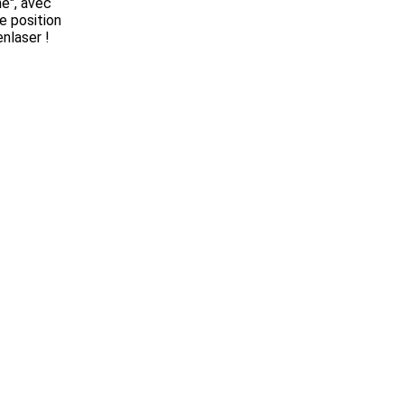
hé", avec
e position
nlaser !