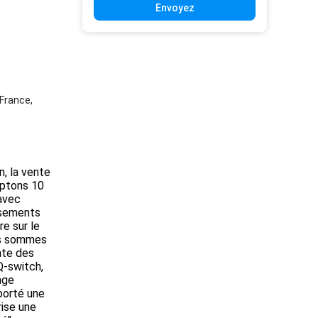
Envoyez
 France,
, la vente
mptons 10
avec
issements
e sur le
us sommes
nte des
 Q-switch,
age
porté une
rise une