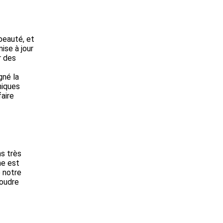
beauté, et
ise à jour
r des
gné la
niques
aire
ns très
me est
é notre
soudre