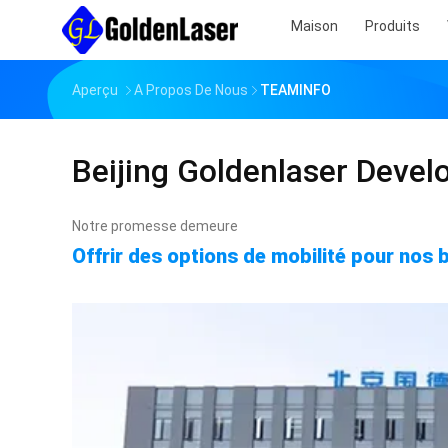
Maison
Produits
Aperçu
A Propos De Nous
TEAMINFO
Beijing Goldenlaser Devel
Notre promesse demeure
Offrir des options de mobilité pour nos 