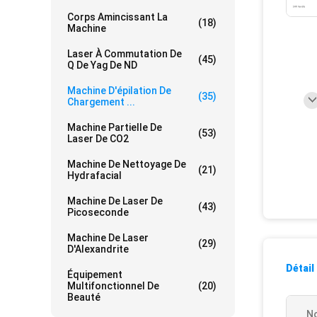
Corps Amincissant La
(18)
Machine
Laser À Commutation De
(45)
Q De Yag De ND
Machine D'épilation De
(35)
Chargement ...
Machine Partielle De
(53)
Laser De CO2
Machine De Nettoyage De
(21)
Hydrafacial
Machine De Laser De
(43)
Picoseconde
Machine De Laser
(29)
D'Alexandrite
Détail
Équipement
Multifonctionnel De
(20)
Beauté
N