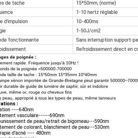
les de tache
15*50mm, (norme)
quence
1-10 hertz réglable
e d'impulsion
10-400ms
gie
1-50J/cm2
ode fonctionnante
Sans interruption support-pa
oidissement
Refroidissement direct en cr
ages de poignée :
tement rapide. Fréquence jusqu'à 10Hz !
ronds de la poignée =500000-700000
nde taille de tache : 15*50mm 15*35mm 10*40mm
lampe xénon importée de Grande-Bretagne peut garantir 500000~7000
ir durable de guide de lumière de saphir, sûr et indolore
uve, même or, rouge ou cheveux fins
s peau, approprié à tous les types de peau, même tanneurs
ations :
lation ----640nm
itement vasculaire------690nm
jeunissement de peau/retrait de bigorneau---590nm
aitement de colorant, blanchiment de peau---530nm
rapie d'acné ---- 480nm