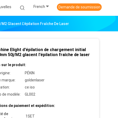
French
uvelles
Demande de soumission
j/M2 Glacent L'épilation Fraîche De Laser
hine Elight d'épilation de chargement initial
nm 50j/M2 glacent l'épilation fraîche de laser
 sur le produit:
rigine:
PÉKIN
 marque:
goldenlaser
cation:
ce iso
 de modèle:
GL002
ions de paiement et expédition:
té de
1SET