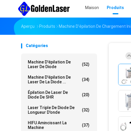
Maison
Produits
Aperçu
Produits
Machine D'épilation De Chargement Init
Catégories
Machine D'épilation De
(52)
Laser De Diode
Machine D'épilation De
(34)
Laser De La Diode ...
Épilation De Laser De
(20)
Diode De SHR
Laser Triple De Diode De
(32)
Longueur D'onde
HIFU Amincissant La
(37)
Machine