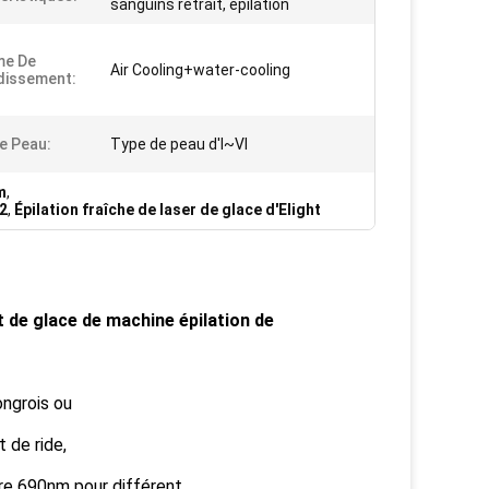
sanguins retrait, épilation
me De
Air Cooling+water-cooling
dissement:
e Peau:
Type de peau d'I~VI
m
,
m2
,
Épilation fraîche de laser de glace d'Elight
t de glace de machine épilation de
ongrois ou
t de ride,
fre 690nm pour différent