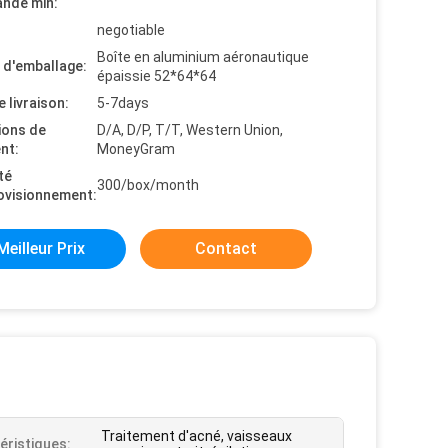
nde min:
negotiable
Boîte en aluminium aéronautique
s d'emballage:
épaissie 52*64*64
e livraison:
5-7days
ions de
D/A, D/P, T/T, Western Union,
nt:
MoneyGram
té
300/box/month
ovisionnement:
Meilleur Prix
Contact
Traitement d'acné, vaisseaux
éristiques: