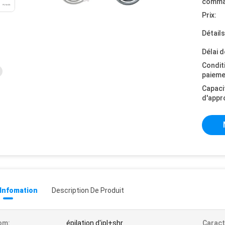
comma
Prix:
Détail
Délai d
Condit
paieme
Capaci
d'appr
 Infomation
Description De Produit
om:
épilation d'ipl+shr
Caract