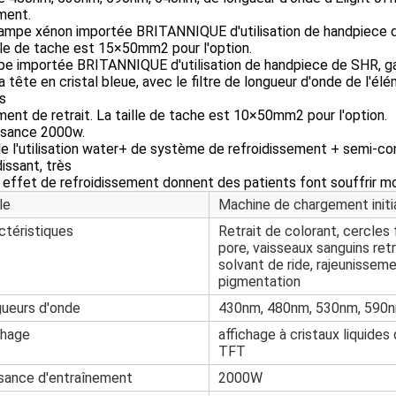
ment.
lampe xénon importée BRITANNIQUE d'utilisation de handpiece d'E
lle de tache est 15×50mm2 pour l'option.
pe importée BRITANNIQUE d'utilisation de handpiece de SHR, gar
a tête en cristal bleue, avec le filtre de longueur d'onde de l'
s
ment de retrait. La taille de tache est 10×50mm2 pour l'option.
issance 2000w.
 de l'utilisation water+ de système de refroidissement + semi-c
dissant, très
 effet de refroidissement donnent des patients font souffrir mo
le
Machine de chargement initi
ctéristiques
Retrait de colorant, cercles
pore, vaisseaux sanguins retra
solvant de ride, rajeunissem
pigmentation
ueurs d'onde
430nm, 480nm, 530nm, 590
chage
affichage à cristaux liquide
TFT
sance d'entraînement
2000W