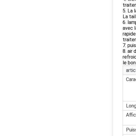
traite
5. La 
La tai
6. lam
avec l
rapide
traite
7. pu
8. air
refroi
le bon
artic
Cara
Long
Affi
Puis