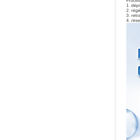
Proces
1. dép
2. rég
3. retr
4. rése