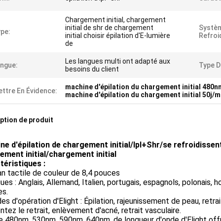
Chargement initial, chargement
initial de shr de chargement
Systè
pe:
initial choisir épilation d'E-lumière
Refroi
de
Les langues multi ont adapté aux
ngue:
Type D
besoins du client
machine d'épilation du chargement initial 480n
ttre En Évidence:
machine d'épilation du chargement initial 50j/
ption de produit
ne d'épilation de chargement initial/Ipl+Shr/se refroidissen
ement initial/chargement initial
téristiques :
an tactile de couleur de 8,4 pouces
gues : Anglais, Allemand, Italien, portugais, espagnols, polonais, h
es.
es d'opération d'Elight : Épilation, rajeunissement de peau, retrai
tez le retrait, enlèvement d'acné, retrait vasculaire.
tre 480nm, 530nm, 590nm, 640nm, de longueur d'onde d'Elight of