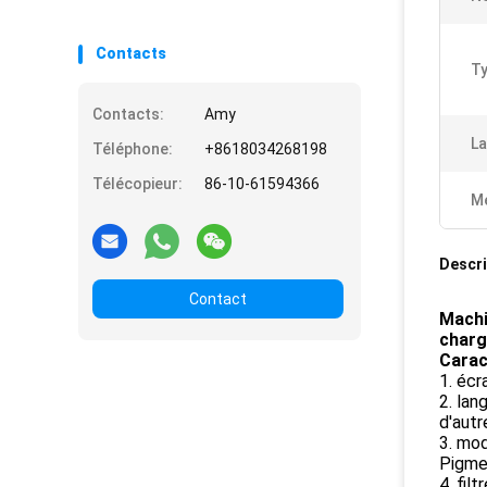
Contacts
Ty
Contacts:
Amy
La
Téléphone:
+8618034268198
Télécopieur:
86-10-61594366
Me
Descri
Contact
Machi
charg
Carac
1. écr
2. lan
d'autr
3. mod
Pigmen
4. fil