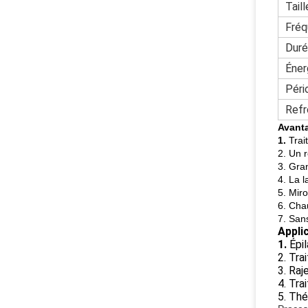
Tail
Fré
Duré
Éner
Péri
Refr
Avant
1.
Trai
2. Un 
3. Gra
4. La 
5. Miro
6. Cha
7. San
Applic
1.
Épi
2. Tra
3. Ra
4. Tr
5. Thé