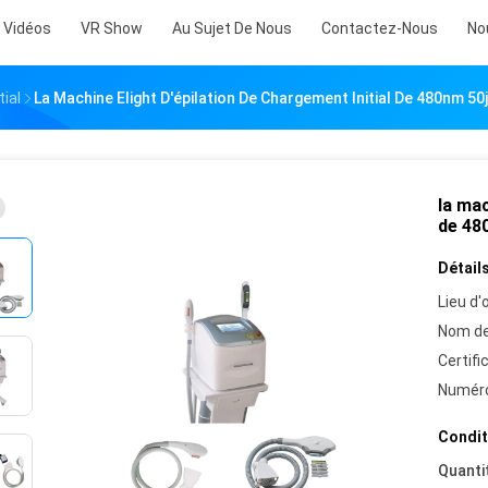
Vidéos
VR Show
Au Sujet De Nous
Contactez-Nous
No
ial
La Machine Elight D'épilation De Chargement Initial De 480nm 50
la mac
de 480
Détails
Lieu d'o
Nom de
Certifi
Numéro
Condit
Quanti