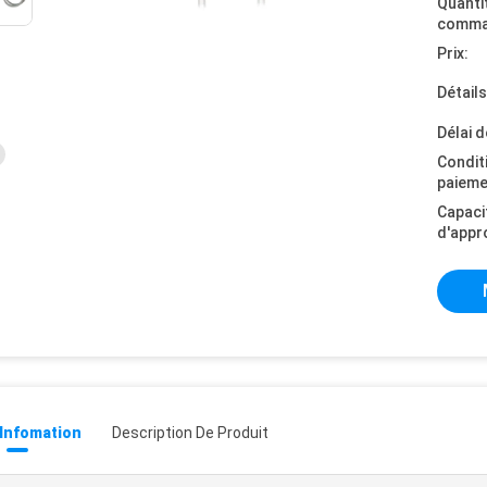
Quanti
comma
Prix:
Détail
Délai d
Condit
paieme
Capaci
d'appr
 Infomation
Description De Produit