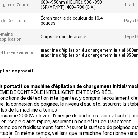
600~950nm (HEURE), 500~950
ngueur D'onde:
Trait:
(SR/VT/PT), 400~700 (C.A.)
Écran tactile de couleur de 10,4
ille De Tache:
Pays D'
pouces
omaine
Corps de cou de visage
Type D
application:
machine d'épilation du chargement initial 600n
ttre En Évidence:
machine d'épilation du chargement initial 950n
ption de produit
it portatif de machine d'épilation de chargement initial/mac
ÈME DE CONTRÔLE INTELLIGENT EN TEMPS RÉEL
fonctions de détection intelligentes, y compris l'écoulement d'e
e, la connexion de poignée, le niveau d'eau etc. assurant la stab
bles de la machine à temps
puissance 2000W élevée, l'énergie de sortie est assez haute pour
n "copie claire" rapide, assurant un bon effet de traitement.
tème de refroidissement fort : Assurer la surface de poignée est
rtable. En même temps, veillant que la machine fonctionne san