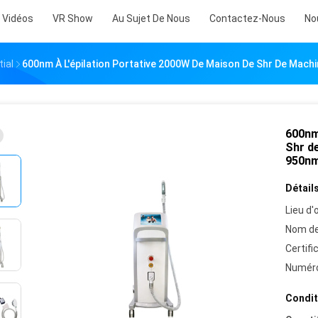
Vidéos
VR Show
Au Sujet De Nous
Contactez-Nous
No
ial
600nm À L'épilation Portative 2000W De Maison De Shr De Machi
600nm
Shr de
950n
Détails
Lieu d'o
Nom de
Certifi
Numéro
Condit