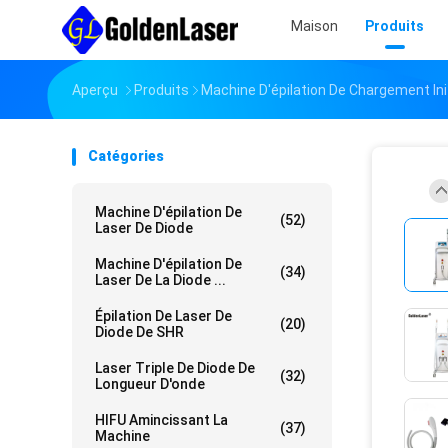
Maison
Produits
Aperçu
Produits
Machine D'épilation De Chargement Init
Catégories
Machine D'épilation De
(52)
Laser De Diode
Machine D'épilation De
(34)
Laser De La Diode ...
Épilation De Laser De
(20)
Diode De SHR
Laser Triple De Diode De
(32)
Longueur D'onde
HIFU Amincissant La
(37)
Machine