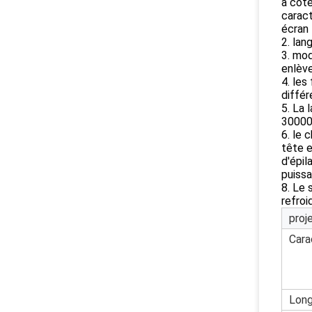
à côté
caract
écran 
2. lan
3. mod
enlève
4. les
différ
5. La 
300000
6. le
tête e
d'épil
puiss
8. Le 
refroi
proj
Cara
Long