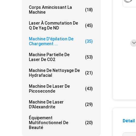
Corps Amincissant La
(18)
Machine
Laser À Commutation De
(45)
Q De Yag De ND
Machine D'épilation De
(35)
Chargement ...
Machine Partielle De
(53)
Laser De CO2
Machine De Nettoyage De
(21)
Hydrafacial
Machine De Laser De
(43)
Picoseconde
Machine De Laser
(29)
D'Alexandrite
Équipement
Détail
Multifonctionnel De
(20)
Beauté