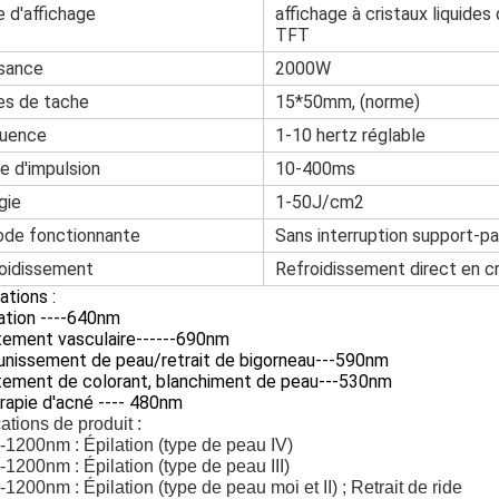
le d'affichage
affichage à cristaux liquide
TFT
sance
2000W
les de tache
15*50mm, (norme)
quence
1-10 hertz réglable
e d'impulsion
10-400ms
gie
1-50J/cm2
ode fonctionnante
Sans interruption support-pa
oidissement
Refroidissement direct en cr
ations :
ation ----640nm
tement vasculaire------690nm
unissement de peau/retrait de bigorneau---590nm
tement de colorant, blanchiment de peau---530nm
rapie d'acné ---- 480nm
ations de produit :
-1200nm : Épilation (type de peau IV)
-1200nm : Épilation (type de peau III)
-1200nm : Épilation (type de peau moi et II) ; Retrait de ride