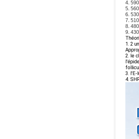
4. 59
5. 56
6. 530
7. 510
8. 48
9. 43
Théori
1. 2 u
Approp
2. le 
l'épid
follic
3. l'E
4. SHR