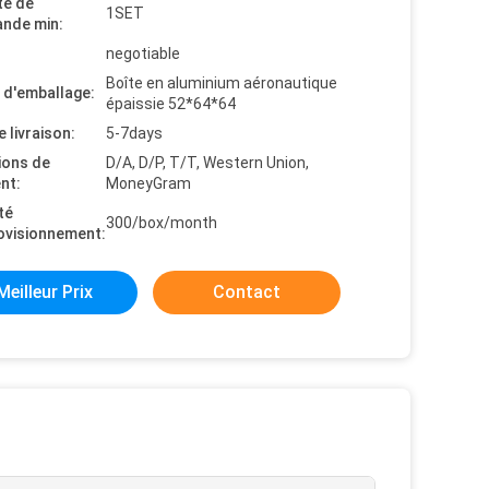
té de
1SET
nde min:
negotiable
Boîte en aluminium aéronautique
s d'emballage:
épaissie 52*64*64
e livraison:
5-7days
ions de
D/A, D/P, T/T, Western Union,
nt:
MoneyGram
té
300/box/month
ovisionnement:
Meilleur Prix
Contact