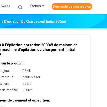
French
uvelles
Demande de soumission
ne D'épilation Du Chargement Initial 950nm
 à l'épilation portative 2000W de maison de
 machine d'épilation du chargement initial
m
 sur le produit:
rigine:
PÉKIN
 marque:
goldenlaser
cation:
ce iso
 de modèle:
GL002
ions de paiement et expédition: