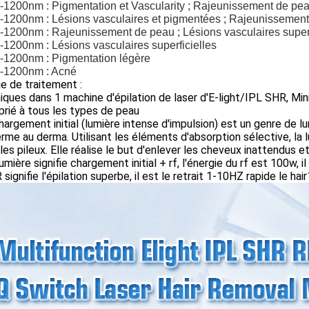
0-1200nm : Pigmentation et Vascularity ; Rajeunissement de pe
0-1200nm : Lésions vasculaires et pigmentées ; Rajeunissemen
-1200nm : Rajeunissement de peau ; Lésions vasculaires superf
-1200nm : Lésions vasculaires superficielles
0-1200nm : Pigmentation légère
0-1200nm : Acné
e de traitement :
niques dans 1 machine d'épilation de laser d'E-light/IPL SHR, Mi
rié à tous les types de peau
chargement initial (lumière intense d'impulsion) est un genre de 
erme au derma. Utilisant les éléments d'absorption sélective, la
ules pileux. Elle réalise le but d'enlever les cheveux inattendus et 
-lumière signifie chargement initial + rf, l'énergie du rf est 100w, 
 signifie l'épilation superbe, il est le retrait 1-10HZ rapide le hair