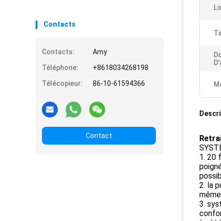
Lo
Contacts
Ta
Contacts:
Amy
D
D'
Téléphone:
+8618034268198
Télécopieur:
86-10-61594366
Me
Descri
Contact
Retra
SYST
1. 20 
poigné
possi
2. la 
même e
3. sys
confo