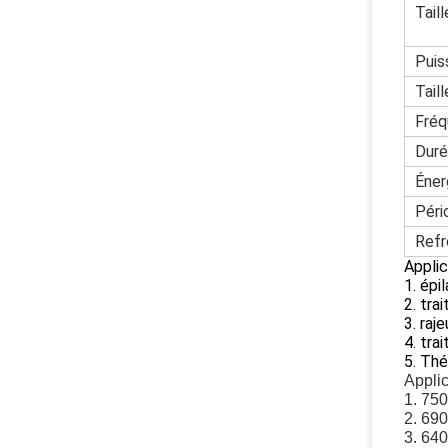
Tail
Puis
Tail
Fré
Duré
Éner
Péri
Refr
Applic
1.
épil
2.
trai
3.
raje
4.
trai
5. Thé
Applic
1. 750
2. 690
3. 640