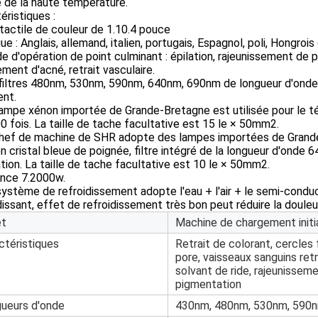
 de la haute température.
éristiques :
tactile de couleur de 1.10.4 pouce
gue : Anglais, allemand, italien, portugais, Espagnol, poli, Hongrois
e d'opération de point culminant : épilation, rajeunissement de pea
ment d'acné, retrait vasculaire.
 filtres 480nm, 530nm, 590nm, 640nm, 690nm de longueur d'onde d
ent.
lampe xénon importée de Grande-Bretagne est utilisée pour le té
 fois. La taille de tache facultative est 15 le × 50mm2.
 chef de machine de SHR adopte des lampes importées de Grande
n cristal bleue de poignée, filtre intégré de la longueur d'onde
ation. La taille de tache facultative est 10 le × 50mm2.
ance 7.2000w.
système de refroidissement adopte l'eau + l'air + le semi-condu
dissant, effet de refroidissement très bon peut réduire la doule
et
Machine de chargement initi
ctéristiques
Retrait de colorant, cercles
pore, vaisseaux sanguins retra
solvant de ride, rajeunissem
pigmentation
ueurs d'onde
430nm, 480nm, 530nm, 590