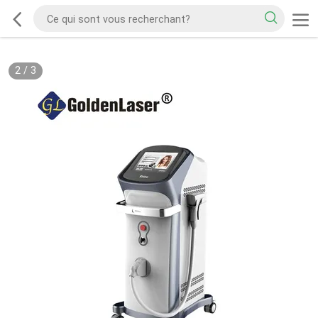
2
/
3