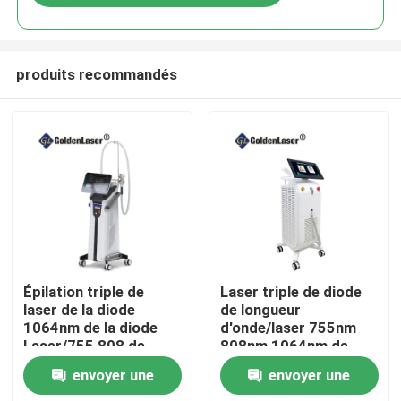
produits recommandés
Maison
Épilation triple de
Laser triple de diode
laser de la diode
de longueur
1064nm de la diode
d'onde/laser 755nm
Produits
Laser/755 808 de
808nm 1064nm de
longueur d'onde
diode
envoyer une
envoyer une
Vidéos