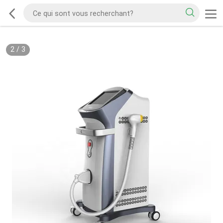
2
/
3