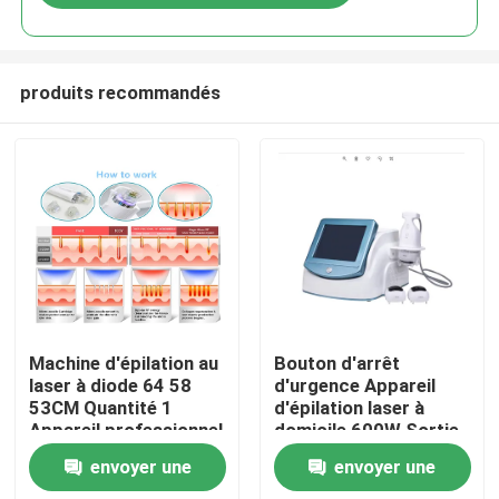
produits recommandés
Maison
Machine d'épilation au
Bouton d'arrêt
laser à diode 64 58
d'urgence Appareil
53CM Quantité 1
d'épilation laser à
Produits
Appareil professionnel
domicile 600W Sortie
à fonction d'épilation
énergétique efficace
envoyer une
envoyer une
rapide pour clinique et
Système de réduction
Vidéos
spa
permanente des poils