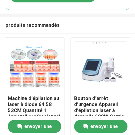
produits recommandés
Maison
Machine d'épilation au
Bouton d'arrêt
laser à diode 64 58
d'urgence Appareil
53CM Quantité 1
d'épilation laser à
Produits
Appareil professionnel
domicile 600W Sortie
à fonction d'épilation
énergétique efficace
envoyer une
envoyer une
rapide pour clinique et
Système de réduction
Vidéos
spa
permanente des poils