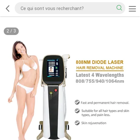
2
/
3