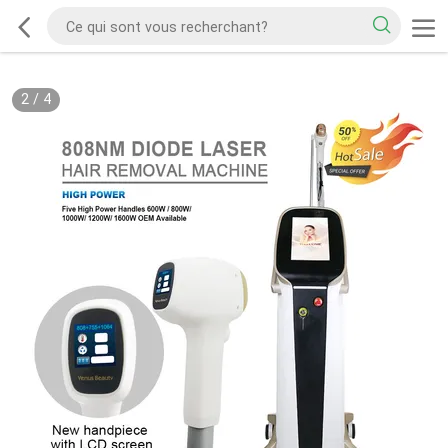
2
/
4