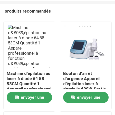
produits recommandés
Machine d'épilation au
Bouton d'arrêt
laser à diode 64 58
d'urgence Appareil
Maison
53CM Quantité 1
d'épilation laser à
Appareil professionnel
domicile 600W Sortie
à fonction d'épilation
énergétique efficace
envoyer une
envoyer une
Produits
rapide pour clinique et
Système de réduction
spa
permanente des poils
demande
demande
pour salon et spa
Vidéos