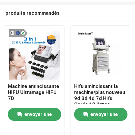
produits recommandés
Machine amincissante
Hifu amincissant la
HIFU Ultramage HIFU
machine/plus nouveau
Maison
7D
9d 3d 4d 7d Hifu
Corée 12 lignes
usinent le visage et le
envoyer une
envoyer une
Produits
corps
demande
demande
Vidéos