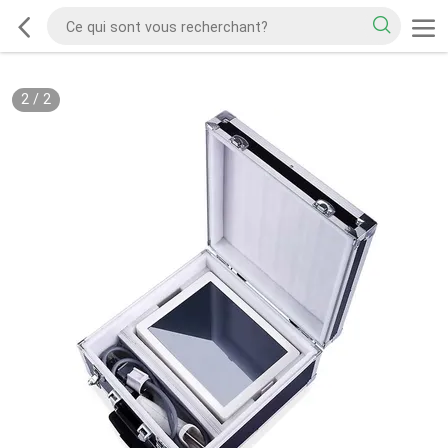
2
/
2