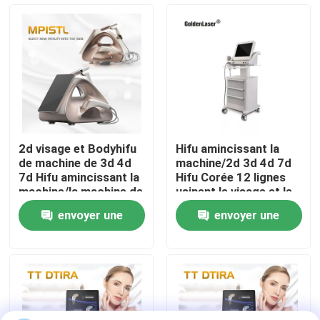
VR Show
Au sujet de nous
Visite d'usine
2d visage et Bodyhifu
Hifu amincissant la
de machine de 3d 4d
machine/2d 3d 4d 7d
Contrôle de qualité
7d Hifu amincissant la
Hifu Corée 12 lignes
machine/la machine de
usinent le visage et le
levage visage de Hifu
corps
envoyer une
envoyer une
Contactez-nous
demande
demande
Nouvelles
Demandez une citation