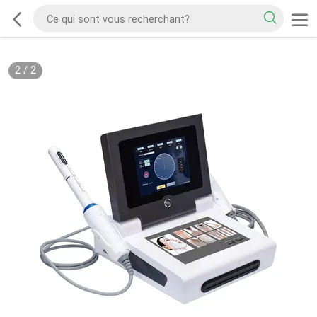
2
/
2