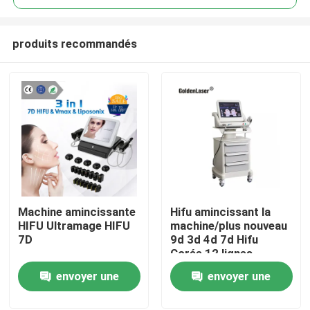
produits recommandés
Machine amincissante
Hifu amincissant la
Maison
HIFU Ultramage HIFU
machine/plus nouveau
7D
9d 3d 4d 7d Hifu
Corée 12 lignes
Produits
usinent le visage et le
envoyer une
envoyer une
corps
demande
demande
Vidéos