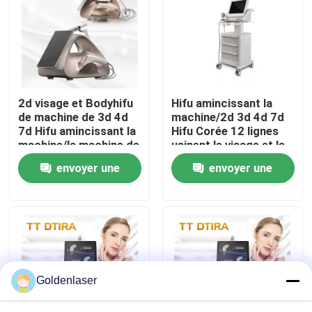
VR Show
Au sujet de nous
2d visage et Bodyhifu
Hifu amincissant la
de machine de 3d 4d
machine/2d 3d 4d 7d
Visite d'usine
7d Hifu amincissant la
Hifu Corée 12 lignes
machine/la machine de
usinent le visage et le
levage visage de Hifu
corps
envoyer une
envoyer une
Contrôle de qualité
demande
demande
Contactez-nous
Nouvelles
Goldenlaser
Demandez une citation