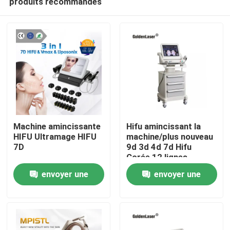
produits recommandés
Machine amincissante
Hifu amincissant la
HIFU Ultramage HIFU
machine/plus nouveau
7D
9d 3d 4d 7d Hifu
Corée 12 lignes
Maison
usinent le visage et le
envoyer une
envoyer une
corps
Produits
demande
demande
Vidéos