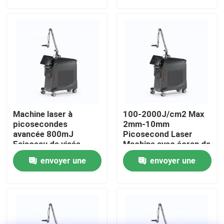
demande
demande
VR Show
Au sujet de nous
Visite d'usine
Machine laser à
100-2000J/cm2 Max
Contrôle de qualité
picosecondes
2mm-10mm
avancée 800mJ
Picosecond Laser
Faisceau de visée
Machine avec écran de
réglable à densité
12 pouces
Contactez-nous
envoyer une
envoyer une
d'énergie
demande
demande
Nouvelles
Demandez une citation