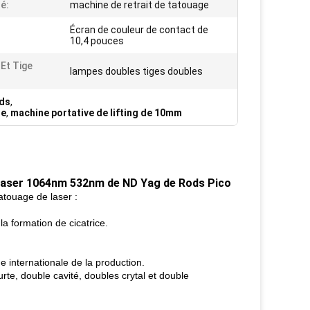
é:
machine de retrait de tatouage
Écran de couleur de contact de
10,4 pouces
Et Tige
lampes doubles tiges doubles
ods
,
de
,
machine portative de lifting de 10mm
 laser 1064nm 532nm de ND Yag de Rods Pico
atouage de laser :
la formation de cicatrice.
 internationale de la production.
rte, double cavité, doubles crytal et double