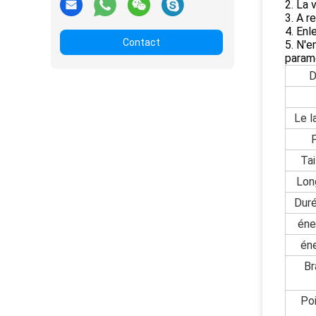
2. La 
3. A r
4. Enl
Contact
5. N'
paramè
D
Le l
Tai
Lon
Duré
éne
én
Br
Po