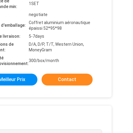
té de
1SET
nde min:
negotiate
Coffret aluminium aéronautique
s d'emballage:
épaissi 52*95*98
e livraison:
5-7days
ions de
D/A, D/P, T/T, Western Union,
nt:
MoneyGram
té
300/box/month
ovisionnement:
Meilleur Prix
Contact