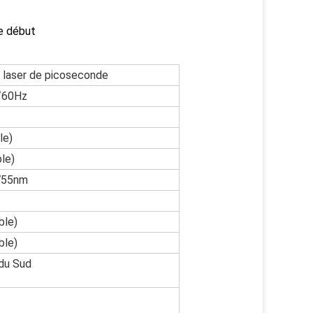
de début
e laser de picoseconde
/60Hz
le)
le)
755nm
ble)
ble)
du Sud