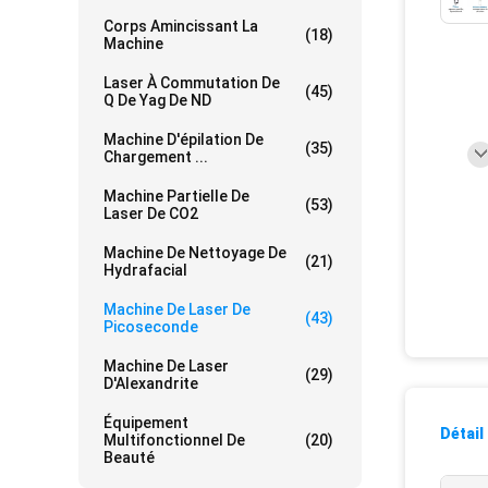
Corps Amincissant La
(18)
Machine
Laser À Commutation De
(45)
Q De Yag De ND
Machine D'épilation De
(35)
Chargement ...
Machine Partielle De
(53)
Laser De CO2
Machine De Nettoyage De
(21)
Hydrafacial
Machine De Laser De
(43)
Picoseconde
Machine De Laser
(29)
D'Alexandrite
Équipement
Détail
Multifonctionnel De
(20)
Beauté