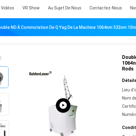
Vidéos
VR Show
Au Sujet De Nous
Contactez-Nous
No
ouble ND À Commutation De Q Yag De La Machine 1064nm 532nm 10m
Doubl
1064n
Rods
Détails
Lieu d'o
Nom de
Certifi
Numéro
Condit