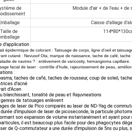
ystème de
Module d'air + de l'eau + de
roidissement
Emballage
Caisse d'alliage d'a
Taille de
114*80*130
emballage
 d'application :
ait épidermique de colorant : Tatouage de corps, ligne d'oeil et tatouag
orant cutané : Nevusof Ota, marque de naissance, tache de café, tache 
maladie de navires ? : enlèvement de varicosity, hemangioma capillaire.
sage facial de laser : contrôle d'huile, rajeunissement de peau, amélio
ations :
oasma, taches de café, taches de rousseur, coup de soleil, tache
atrices d'acné
rait d'Acen
u blanchissant, tonalité de peau et Rejuvneations
s genres de tatouages enlèvent
ages de laser de Pico comparés au laser de ND-Yag de commuta
a durée d'impulsion de laser de picoseconde, la particule photom
ormant son expansion de volume instantanément et ayant pour rés
articules, il est beaucoup plus facile pour des phagocytes déga
laser de Q-commutateur a une durée d'impulsion de 5ns ou plus, 