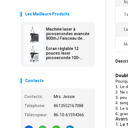
No
Les Meilleurs Produits
Ta
Machine laser à
La
picosecondes avancée
800mJ Faisceau de
visée réglable à densité
Me
d'énergie
Écran réglable 12
pouces laser
picoseconde 100-
Descri
2000J Cm2 Sortie de
puissance pour le
travail de précision
Doubl
Contacts
Pourqu
1. Le d
2. Ne c
Contacts:
Mrs. Jessie
3. peu 
4. temp
Téléphone:
8613552167088
5. Le 
6. gra
Télécopieur:
86-10-61594366
Avant
1. Le 