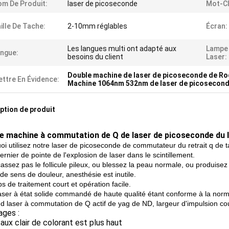
m De Produit:
laser de picoseconde
Mot-Cl
ille De Tache:
2-10mm réglables
Écran:
Les langues multi ont adapté aux
Lampe 
ngue:
besoins du client
Laser:
Double machine de laser de picoseconde de R
ttre En Évidence:
Machine 1064nm 532nm de laser de picosecon
ption de produit
e machine à commutation de Q de laser de picoseconde du
oi utilisez notre laser de picoseconde de commutateur du retrait q de t
ernier de pointe de l'explosion de laser dans le scintillement.
assez pas le follicule pileux, ou blessez la peau normale, ou produisez 
de sens de douleur, anesthésie est inutile.
s de traitement court et opération facile.
laser à état solide commandé de haute qualité étant conforme à la norme
nd laser à commutation de Q actif de yag de ND, largeur d'impulsion cou
ages :
taux clair de colorant est plus haut