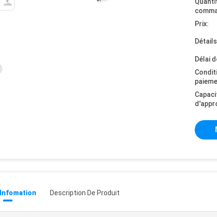
Quanti
comma
Prix:
Détail
Délai d
Condit
paieme
Capaci
d'appr
 Infomation
Description De Produit