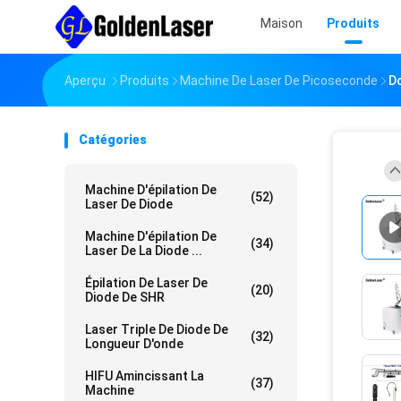
Maison
Produits
Aperçu
Produits
Machine De Laser De Picoseconde
D
Catégories
Machine D'épilation De
(52)
Laser De Diode
Machine D'épilation De
(34)
Laser De La Diode ...
Épilation De Laser De
(20)
Diode De SHR
Laser Triple De Diode De
(32)
Longueur D'onde
HIFU Amincissant La
(37)
Machine