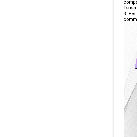
compar
l'éner
3. Par
commu