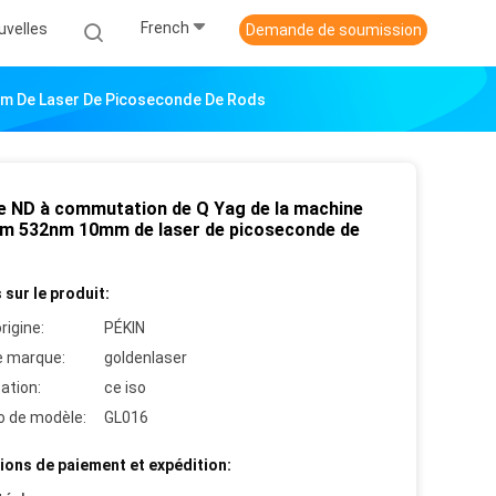
French
uvelles
Demande de soumission
m De Laser De Picoseconde De Rods
e ND à commutation de Q Yag de la machine
m 532nm 10mm de laser de picoseconde de
 sur le produit:
rigine:
PÉKIN
 marque:
goldenlaser
cation:
ce iso
 de modèle:
GL016
ions de paiement et expédition: