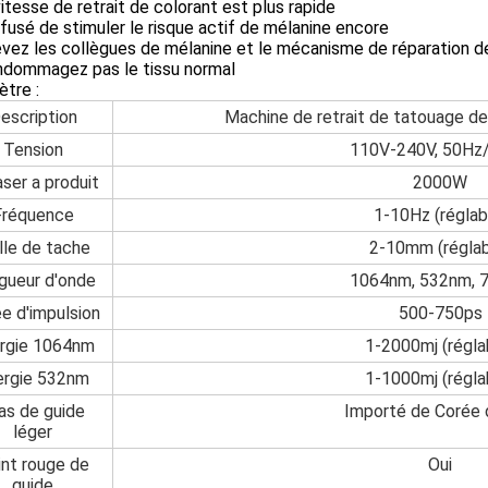
vitesse de retrait de colorant est plus rapide
efusé de stimuler le risque actif de mélanine encore
evez les collègues de mélanine et le mécanisme de réparation 
endommagez pas le tissu normal
tre :
escription
Machine de retrait de tatouage d
Tension
110V-240V, 50Hz
aser a produit
2000W
Fréquence
1-10Hz (réglab
lle de tache
2-10mm (réglab
gueur d'onde
1064nm, 532nm, 
e d'impulsion
500-750ps
rgie 1064nm
1-2000mj (régla
ergie 532nm
1-1000mj (régla
as de guide
Importé de Corée 
léger
int rouge de
Oui
guide