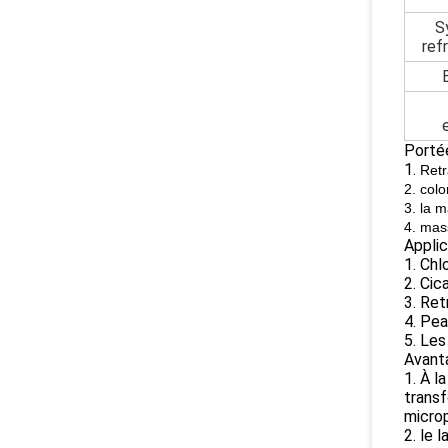
S
ref
Portée
1.
Retr
2. col
3. la 
4. mas
Applic
1. Chl
2. Cic
3. Ret
4. Pea
5. Le
Avant
1. À l
transf
microp
2. le 